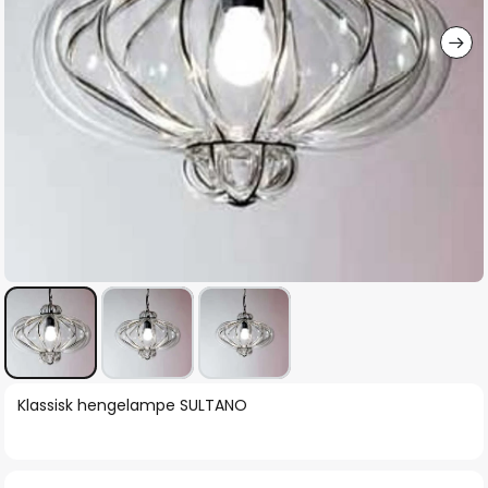
Gå
Klassisk hengelampe SULTANO
til
begynnelsen
av