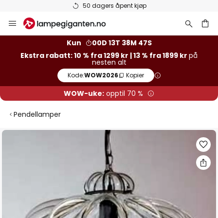
50 dagers åpent kjøp
Hopp
til
innhold
Kun
00D 13T 38M 46S
Ekstra rabatt: 10 % fra 1299 kr | 13 % fra 1899 kr
på
nesten alt
Kode:
WOW2026
Kopier
WOW-uke:
opptil 70 %
Pendellamper
Gå
til
slutten
av
bildegalleri