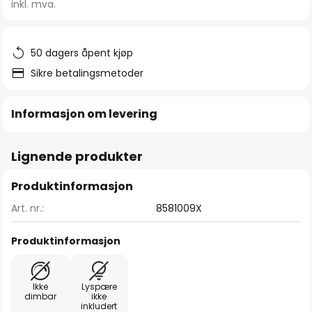
inkl. mva.
bildegalleri
50 dagers åpent kjøp
Sikre betalingsmetoder
Informasjon om levering
Lignende produkter
Produktinformasjon
Art. nr.:
8581009X
Produktinformasjon
Ikke
Lyspære
dimbar
ikke
inkludert