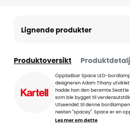
Gå
til
begynnelsen
av
Lignende produkter
bildegalleri
Produktoversikt
Produktdetalj
Oppladbar Space LED-bordlamp
designeren Adam Tihany utvikle
hadde han den berømte Seattle 
som ble bygget til verdensutstilli
Utseendet til denne bordlampen e
nesten "spacey". Space er en o
som garanterer en maksimal bely
Les mer om dette
Lampekroppen og lampeskjermen 