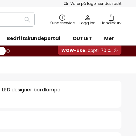
Varer på lager sendes raskt
Søk
Kundeservice
Logg inn
Handlekurv
Bedriftskundeportal
OUTLET
Mer
WOW-uke:
opptil 70 %
- LED designer bordlampe