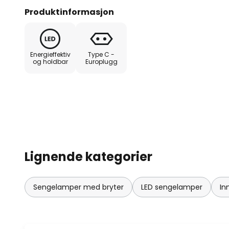
plastmaterialer (PMMA og ABS),
Produktinformasjon
og andre ugjennomsiktige. Space
lampeskjermens øvre del. For desi
alle former og farger et av de m
Energieffektiv
Type C -
designprodukter, og noen av dem
og holdbar
Europlugg
ekte klassikere. Kjente Kartell-k
og sitronpresseren KS 1481, sa
Achille og Piergiacomo Castiglioni
Lignende kategorier
Sengelamper med bryter
LED sengelamper
In