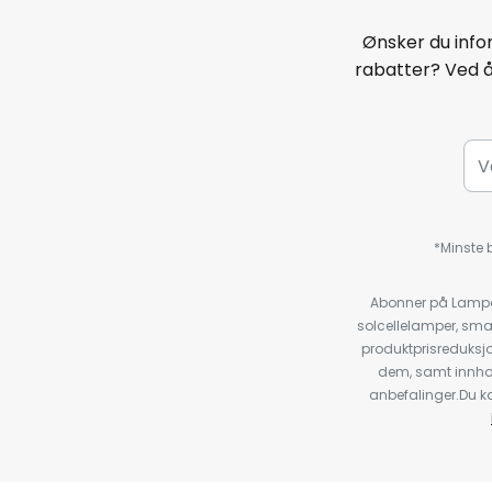
Ønsker du infor
rabatter? Ved 
*Minste b
Abonner på Lampeg
solcellelamper, sma
produktprisreduksj
dem, samt innho
anbefalinger.Du kan