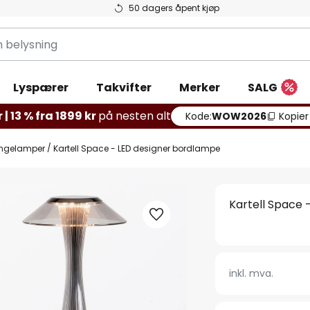
50 dagers åpent kjøp
g
Lyspærer
Takvifter
Merker
SALG
 | 13 % fra 1899 kr
på nesten alt
Kode:
WOW2026
Kopier
ngelamper
Kartell Space - LED designer bordlampe
Kartell Space 
inkl. mva.