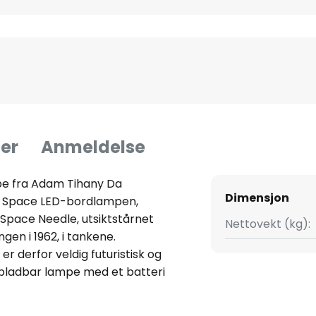
er
Anmeldelse
e fra Adam Tihany Da
Dimensjon
t Space LED-bordlampen,
Space Needle, utsiktstårnet
Nettovekt (kg):
ngen i 1962, i tankene.
r derfor veldig futuristisk og
ppladbar lampe med et batteri
sningstid på åtte timer.
er laget av ulike