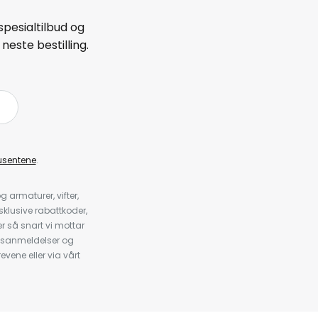
spesialtilbud og
neste bestilling.
å
usentene
.
armaturer, vifter,
klusive rabattkoder,
 så snart vi mottar
psanmeldelser og
evene eller via vårt
.