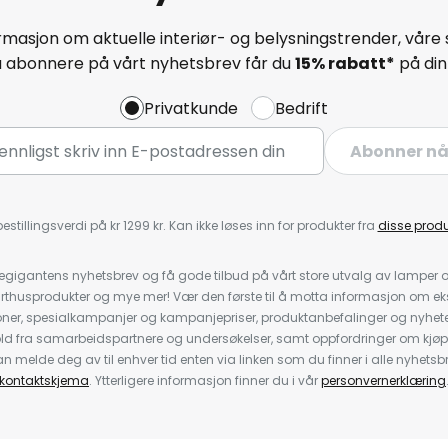
masjon om aktuelle interiør- og belysningstrender, våre 
å abonnere på vårt nyhetsbrev får du
15% rabatt*
på din 
Privatkunde
Bedrift
Abonner n
estillingsverdi på kr 1299 kr. Kan ikke løses inn for produkter fra
disse prod
igantens nyhetsbrev og få gode tilbud på vårt store utvalg av lamper og 
rthusprodukter og mye mer! Vær den første til å motta informasjon om eks
oner, spesialkampanjer og kampanjepriser, produktanbefalinger og nyheter
ld fra samarbeidspartnere og undersøkelser, samt oppfordringer om kjø
 melde deg av til enhver tid enten via linken som du finner i alle nyhetsbr
kontaktskjema
. Ytterligere informasjon finner du i vår
personvernerklæring