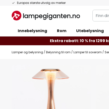
Hopp
Europas største utvalg av merker
til
Finn
innhold
din
belysnin
Innebelysning
Rom
Utebelysning
Ekstra rabatt: 10 % fra 1299 kr
Lamper og belysning
Belysning til rom
Lamper til soverom
Se
Gå
til
slutten
av
bildegalleri