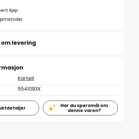
ent kjøp
ngsmetoder
 om levering
ormasjon
Kartell
5541093X
Har du spørsmål om
uktdetaljer
denne varen?