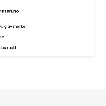
nten.no
valg av merker
jøp
des raskt