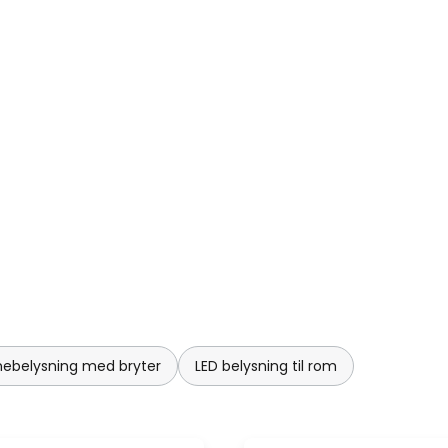
 hvorav noen er gjennomsiktige
 slås av og på ved å berøre
gnfirmaet Kartell er plast i
est brukte materialene i deres
 er så berømte at de har blitt
reasjoner er barnestolen K 1340
mt lampemodellen 4006 av
 fra 1959.
nebelysning med bryter
LED belysning til rom