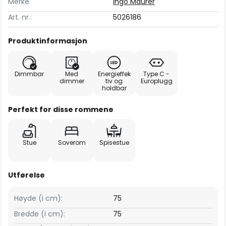
Merke
Ingo Maurer
Art. nr.:
5026186
Produktinformasjon
Dimmbar
Med
Energieffek
Type C -
dimmer
tiv og
Europlugg
holdbar
Perfekt for disse rommene
Stue
Soverom
Spisestue
Utførelse
Høyde (i cm):
75
Bredde (i cm):
75