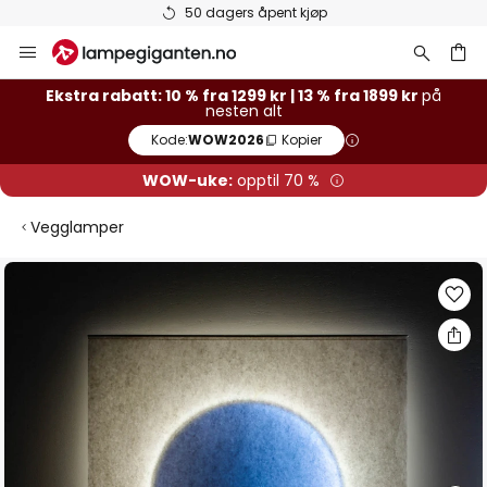
50 dagers åpent kjøp
Hopp
til
innhold
Ekstra rabatt: 10 % fra 1299 kr | 13 % fra 1899 kr
på
nesten alt
Kode:
WOW2026
Kopier
WOW-uke:
opptil 70 %
Vegglamper
Gå
til
slutten
av
bildegalleri