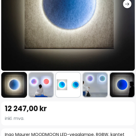
Gå
12 247,00 kr
til
begynnelsen
inkl. mva.
av
bildegalleri
Ingo Maurer MOODMOON LED-vegglampe, RGBW, kantet