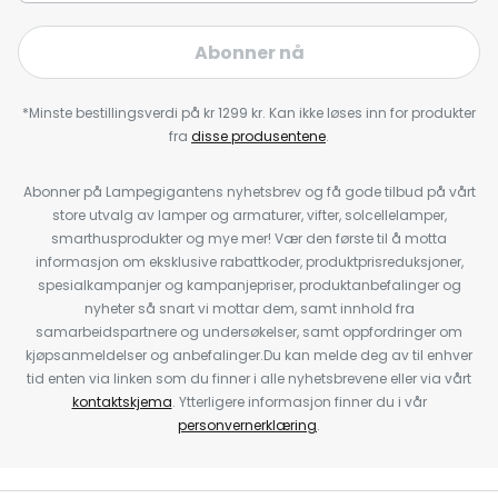
Abonner nå
*Minste bestillingsverdi på kr 1299 kr. Kan ikke løses inn for produkter
fra
disse produsentene
.
Abonner på Lampegigantens nyhetsbrev og få gode tilbud på vårt
store utvalg av lamper og armaturer, vifter, solcellelamper,
smarthusprodukter og mye mer! Vær den første til å motta
informasjon om eksklusive rabattkoder, produktprisreduksjoner,
spesialkampanjer og kampanjepriser, produktanbefalinger og
nyheter så snart vi mottar dem, samt innhold fra
samarbeidspartnere og undersøkelser, samt oppfordringer om
kjøpsanmeldelser og anbefalinger.Du kan melde deg av til enhver
tid enten via linken som du finner i alle nyhetsbrevene eller via vårt
kontaktskjema
. Ytterligere informasjon finner du i vår
personvernerklæring
.