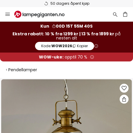
50 dagers åpent kjøp
Hopp
til
innhold
Kun
00D 15T 55M 40S
Ekstra rabatt: 10 % fra 1299 kr | 13 % fra 1899 kr
på
nesten alt
Kode:
WOW2026
Kopier
WOW-uke:
opptil 70 %
Pendellamper
Gå
til
slutten
av
bildegalleri