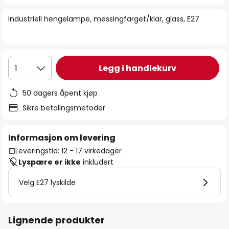
bildegalleri
Industriell hengelampe, messingfarget/klar, glass, E27
Legg i handlekurv
1
50 dagers åpent kjøp
Sikre betalingsmetoder
Informasjon om levering
Leveringstid: 12 - 17 virkedager
Lyspære er ikke
inkludert
Velg E27 lyskilde
Lignende produkter