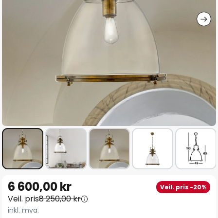
Gå
6 600,00 kr
Veil. pris -20%
til
Veil. pris
8 250,00 kr
begynnelsen
inkl. mva.
av