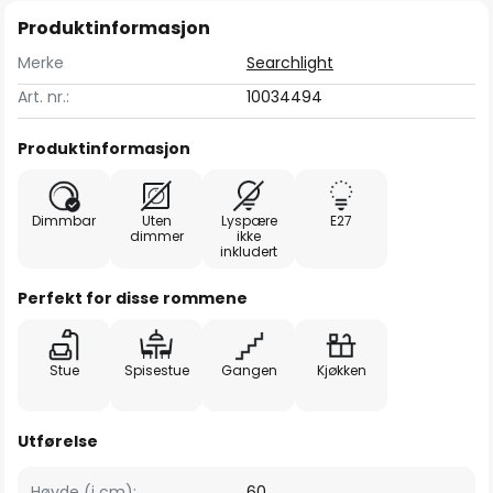
Produktinformasjon
Merke
Searchlight
Art. nr.:
10034494
Produktinformasjon
Dimmbar
Uten
Lyspære
E27
dimmer
ikke
inkludert
Perfekt for disse rommene
Stue
Spisestue
Gangen
Kjøkken
Utførelse
Høyde (i cm):
60