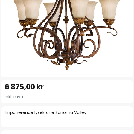
Gå
6 875,00 kr
til
begynnelsen
inkl. mva.
av
bildegalleri
Imponerende lysekrone Sonoma Valley