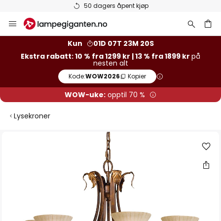
50 dagers åpent kjøp
Hopp
til
innhold
Kun
01D 07T 23M 20S
Ekstra rabatt: 10 % fra 1299 kr | 13 % fra 1899 kr
på
nesten alt
Kode:
WOW2026
Kopier
WOW-uke:
opptil 70 %
Lysekroner
Gå
til
slutten
av
bildegalleri