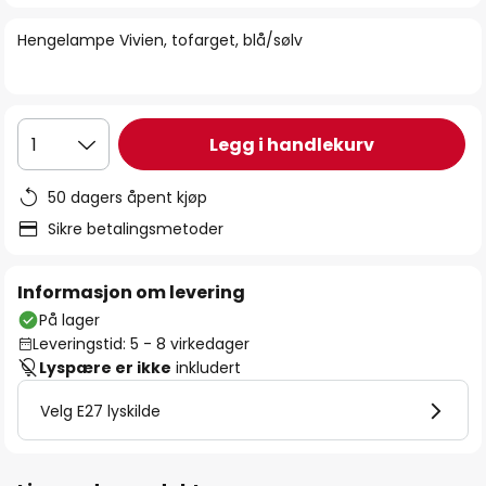
bildegalleri
Hengelampe Vivien, tofarget, blå/sølv
Legg i handlekurv
1
50 dagers åpent kjøp
Sikre betalingsmetoder
Informasjon om levering
På lager
Leveringstid: 5 - 8 virkedager
Lyspære er ikke
inkludert
Velg E27 lyskilde