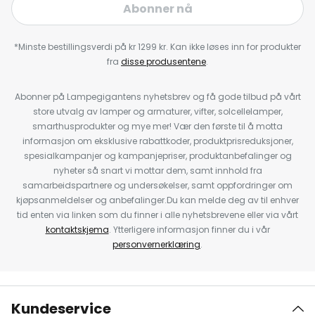
Abonner nå
*Minste bestillingsverdi på kr 1299 kr. Kan ikke løses inn for produkter
fra
disse produsentene
.
Abonner på Lampegigantens nyhetsbrev og få gode tilbud på vårt
store utvalg av lamper og armaturer, vifter, solcellelamper,
smarthusprodukter og mye mer! Vær den første til å motta
informasjon om eksklusive rabattkoder, produktprisreduksjoner,
spesialkampanjer og kampanjepriser, produktanbefalinger og
nyheter så snart vi mottar dem, samt innhold fra
samarbeidspartnere og undersøkelser, samt oppfordringer om
kjøpsanmeldelser og anbefalinger.Du kan melde deg av til enhver
tid enten via linken som du finner i alle nyhetsbrevene eller via vårt
kontaktskjema
. Ytterligere informasjon finner du i vår
personvernerklæring
.
Kundeservice