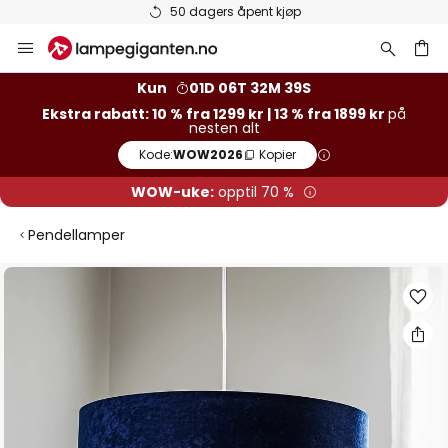
Varer på lager sendes raskt
Hopp
til
innhold
Kun
01D 06T 32M 38S
Ekstra rabatt: 10 % fra 1299 kr | 13 % fra 1899 kr
på
nesten alt
Kode:
WOW2026
Kopier
WOW-uke:
opptil 70 %
Pendellamper
Gå
til
slutten
av
bildegalleri