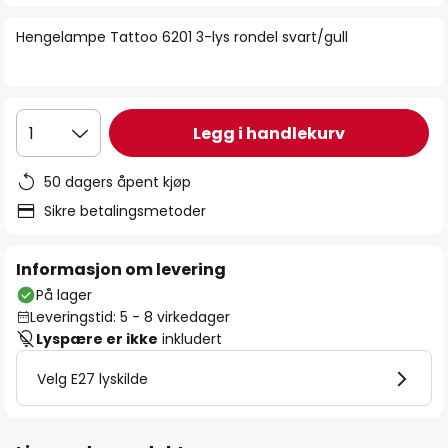
bildegalleri
Hengelampe Tattoo 6201 3-lys rondel svart/gull
Legg i handlekurv
1
50 dagers åpent kjøp
Sikre betalingsmetoder
Informasjon om levering
På lager
Leveringstid: 5 - 8 virkedager
Lyspære er ikke
inkludert
Velg E27 lyskilde