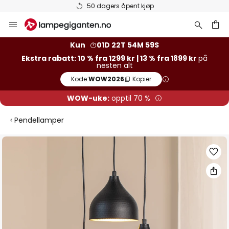
50 dagers åpent kjøp
Hopp
til
innhold
Kun
01D 22T 54M 59S
Ekstra rabatt: 10 % fra 1299 kr | 13 % fra 1899 kr
på
nesten alt
Kode:
WOW2026
Kopier
WOW-uke:
opptil 70 %
Pendellamper
Gå
til
slutten
av
bildegalleri