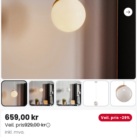
Gå
659,00 kr
Veil. pris -29%
til
Veil. pris
929,00 kr
begynnelsen
inkl. mva.
av