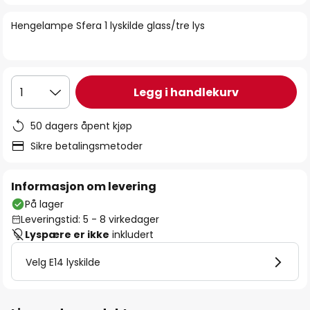
bildegalleri
Hengelampe Sfera 1 lyskilde glass/tre lys
Legg i handlekurv
1
50 dagers åpent kjøp
Sikre betalingsmetoder
Informasjon om levering
På lager
Leveringstid: 5 - 8 virkedager
Lyspære er ikke
inkludert
Velg E14 lyskilde