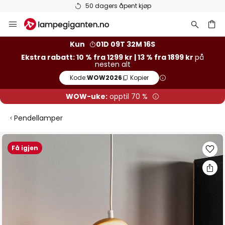
50 dagers åpent kjøp
Hopp
til
innhold
Kun
01D 09T 32M 16S
Ekstra rabatt: 10 % fra 1299 kr | 13 % fra 1899 kr
på
nesten alt
Kode:
WOW2026
Kopier
WOW-uke:
opptil 70 %
Pendellamper
Gå
Få igjen
til
slutten
av
bildegalleri