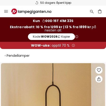
Varer på lager sendes raskt
Hopp
til
innhold
Kun
00D 15T 41M 32S
Ekstra rabatt: 10 % fra 1299 kr | 13 % fra 1899 kr
på
nesten alt
Kode:
WOW2026
Kopier
WOW-uke:
opptil 70 %
Pendellamper
Gå
til
slutten
av
bildegalleri