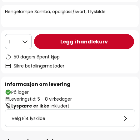
bildegalleri
Hengelampe Samba, opalglass/svart, 1 lyskilde
Legg i handlekurv
1
50 dagers åpent kjøp
Sikre betalingsmetoder
Informasjon om levering
På lager
Leveringstid: 5 - 8 virkedager
Lyspære er ikke
inkludert
Velg E14 lyskilde