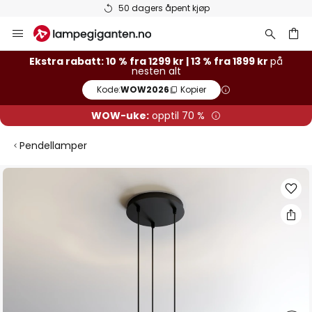
50 dagers åpent kjøp
Hopp
til
innhold
Ekstra rabatt: 10 % fra 1299 kr | 13 % fra 1899 kr
på
nesten alt
Kode:
WOW2026
Kopier
WOW-uke:
opptil 70 %
Pendellamper
Gå
til
slutten
av
bildegalleri