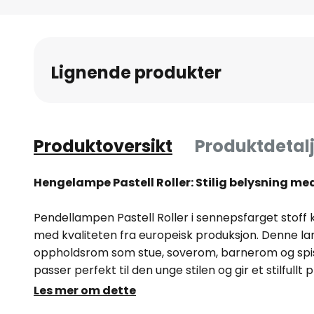
Gå
til
begynnelsen
av
Lignende produkter
bildegalleri
Produktoversikt
Produktdetalj
Hengelampe Pastell Roller: Stilig belysning m
Pendellampen Pastell Roller i sennepsfarget stof
med kvaliteten fra europeisk produksjon. Denne lam
oppholdsrom som stue, soverom, barnerom og spise
passer perfekt til den unge stilen og gir et stilfullt
høykvalitets stoff gir lampen et varmt og innbyden
Les mer om dette