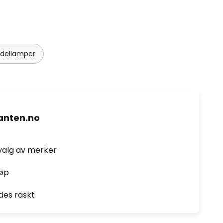
ndellamper
nten.no
valg av merker
jøp
des raskt