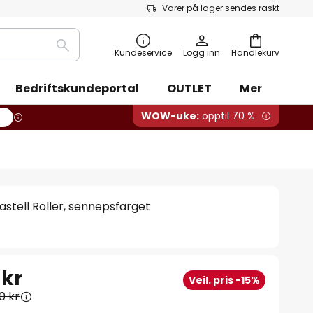
Varer på lager sendes raskt
Søk
Kundeservice
Logg inn
Handlekurv
Bedriftskundeportal
OUTLET
Mer
WOW-uke:
opptil 70 %
tell Roller, sennepsfarget
 kr
Veil. pris -15%
0 kr