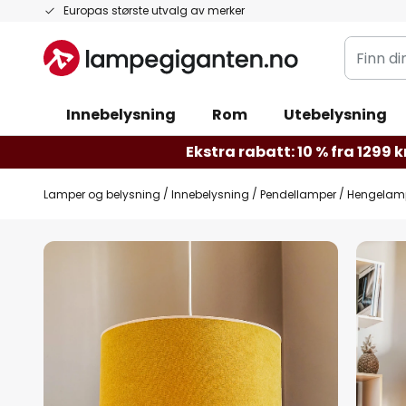
Hopp
Europas største utvalg av merker
til
Finn
innhold
din
belysnin
Innebelysning
Rom
Utebelysning
Ekstra rabatt: 10 % fra 1299 kr
Lamper og belysning
Innebelysning
Pendellamper
Hengelampe
Gå
til
slutten
av
bildegalleri