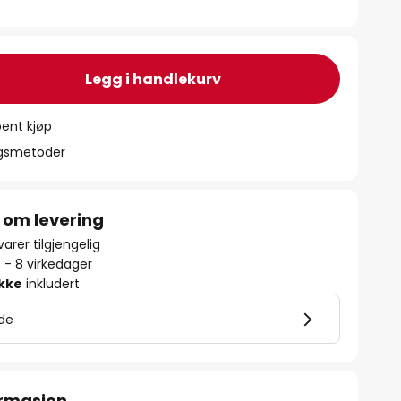
Legg i handlekurv
ent kjøp
ngsmetoder
 om levering
arer tilgjengelig
5 - 8 virkedager
ikke
inkludert
lde
ormasjon