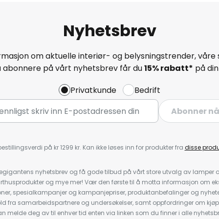
Nyhetsbrev
masjon om aktuelle interiør- og belysningstrender, våre 
å abonnere på vårt nyhetsbrev får du
15% rabatt*
på din 
Privatkunde
Bedrift
Abonner n
estillingsverdi på kr 1299 kr. Kan ikke løses inn for produkter fra
disse prod
igantens nyhetsbrev og få gode tilbud på vårt store utvalg av lamper og 
rthusprodukter og mye mer! Vær den første til å motta informasjon om eks
oner, spesialkampanjer og kampanjepriser, produktanbefalinger og nyheter
ld fra samarbeidspartnere og undersøkelser, samt oppfordringer om kjø
 melde deg av til enhver tid enten via linken som du finner i alle nyhetsbr