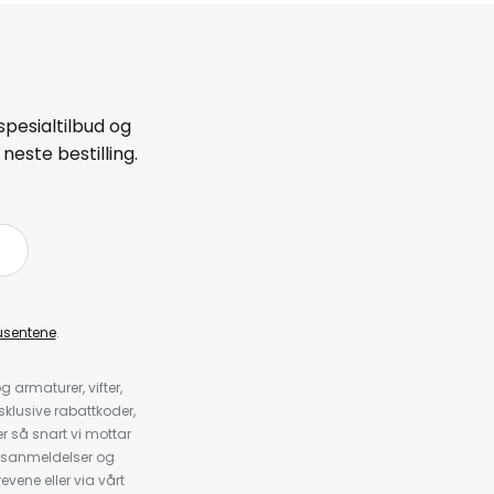
spesialtilbud og
neste bestilling.
å
usentene
.
armaturer, vifter,
klusive rabattkoder,
 så snart vi mottar
psanmeldelser og
evene eller via vårt