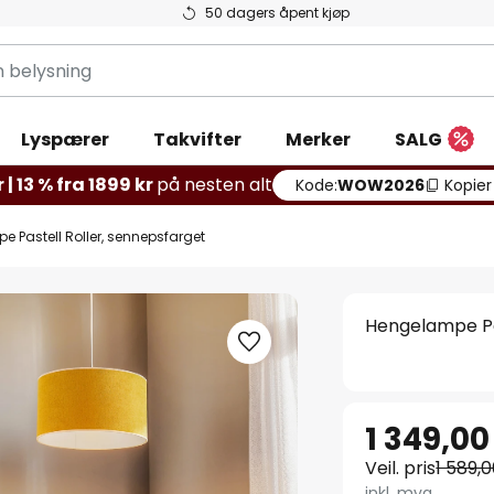
50 dagers åpent kjøp
g
Lyspærer
Takvifter
Merker
SALG
 | 13 % fra 1899 kr
på nesten alt
Kode:
WOW2026
Kopier
 Pastell Roller, sennepsfarget
Hengelampe Pas
1 349,00
Veil. pris
1 589,0
inkl. mva.