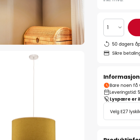
1
50 dagers åp
Sikre betali
Informasjon
Bare noen få v
Leveringstid: 
Lyspære er 
Velg E27 lyski
Produktinf