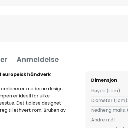
er
Anmeldelse
ed europeisk håndverk
Dimensjon
f kombinerer moderne design
Høyde (i cm):
pen er ideell for ulike
Diameter (i cm)
stue. Det tidløse designet
 preg til ethvert rom. Bruken av
Nedheng maks. 
de uttrykk.
Andre mål: