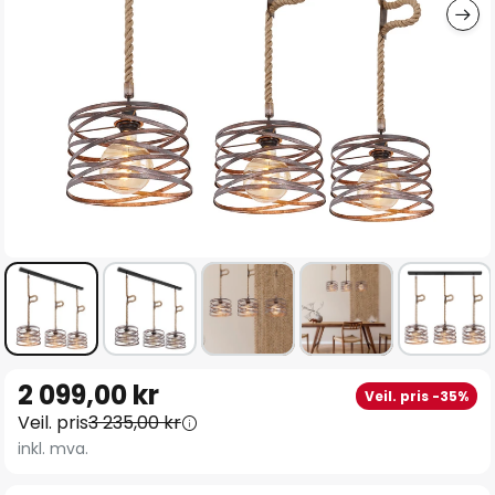
Gå
2 099,00 kr
Veil. pris -35%
til
Veil. pris
3 235,00 kr
begynnelsen
inkl. mva.
av
bildegalleri