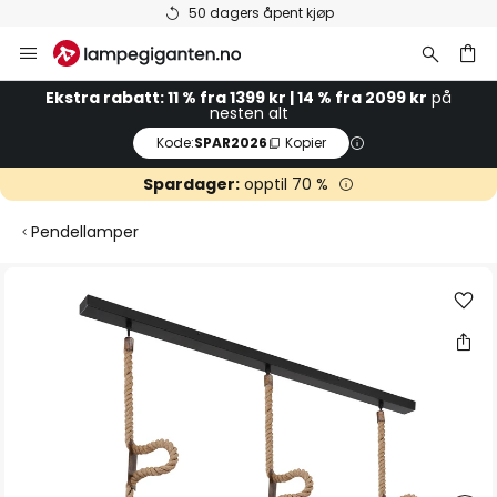
50 dagers åpent kjøp
Hopp
til
innhold
Ekstra rabatt: 11 % fra 1399 kr | 14 % fra 2099 kr
på
nesten alt
Kode:
SPAR2026
Kopier
Spardager:
opptil 70 %
Pendellamper
Gå
til
slutten
av
bildegalleri