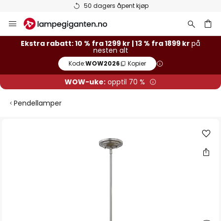
Varer på lager sendes raskt
Hopp
til
innhold
Ekstra rabatt: 10 % fra 1299 kr | 13 % fra 1899 kr
på
nesten alt
Kode:
WOW2026
Kopier
WOW-uke:
opptil 70 %
Pendellamper
Gå
til
slutten
av
bildegalleri