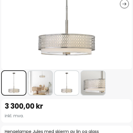
Gå
3 300,00 kr
til
begynnelsen
inkl. mva.
av
bildegalleri
Hengelampe Jules med skjerm av lin og glass