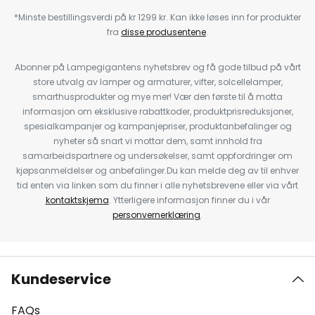
*Minste bestillingsverdi på kr 1299 kr. Kan ikke løses inn for produkter
fra
disse produsentene
.
Abonner på Lampegigantens nyhetsbrev og få gode tilbud på vårt
store utvalg av lamper og armaturer, vifter, solcellelamper,
smarthusprodukter og mye mer! Vær den første til å motta
informasjon om eksklusive rabattkoder, produktprisreduksjoner,
spesialkampanjer og kampanjepriser, produktanbefalinger og
nyheter så snart vi mottar dem, samt innhold fra
samarbeidspartnere og undersøkelser, samt oppfordringer om
kjøpsanmeldelser og anbefalinger.Du kan melde deg av til enhver
tid enten via linken som du finner i alle nyhetsbrevene eller via vårt
kontaktskjema
. Ytterligere informasjon finner du i vår
personvernerklæring
.
Kundeservice
FAQs