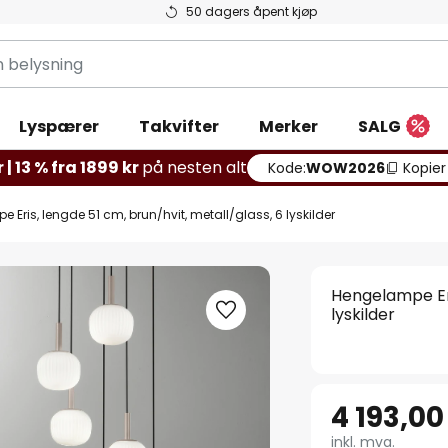
50 dagers åpent kjøp
g
Lyspærer
Takvifter
Merker
SALG
 | 13 % fra 1899 kr
på nesten alt
Kode:
WOW2026
Kopier
 Eris, lengde 51 cm, brun/hvit, metall/glass, 6 lyskilder
Hengelampe Eri
lyskilder
4 193,00
inkl. mva.