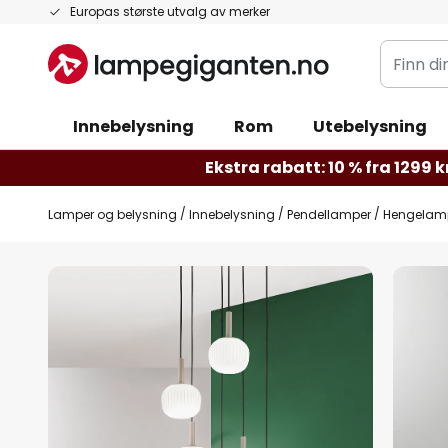
Hopp
Europas største utvalg av merker
til
Finn
innhold
din
belysnin
Innebelysning
Rom
Utebelysning
Ekstra rabatt: 10 % fra 1299 kr
Lamper og belysning
Innebelysning
Pendellamper
Hengelampe
Gå
til
slutten
av
bildegalleri