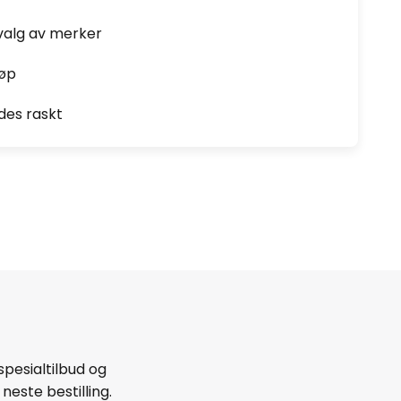
valg av merker
jøp
des raskt
spesialtilbud og
neste bestilling.