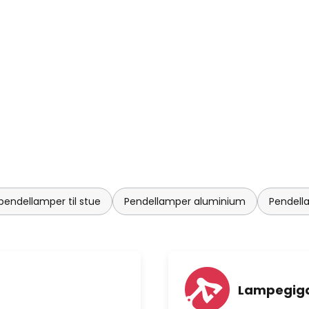
endellamper til stue
Pendellamper aluminium
Pendell
Lampegiga