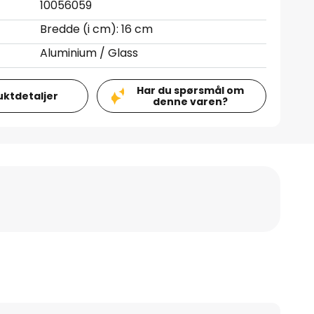
10056059
Bredde (i cm): 16 cm
Aluminium / Glass
Har du spørsmål om
uktdetaljer
denne varen?