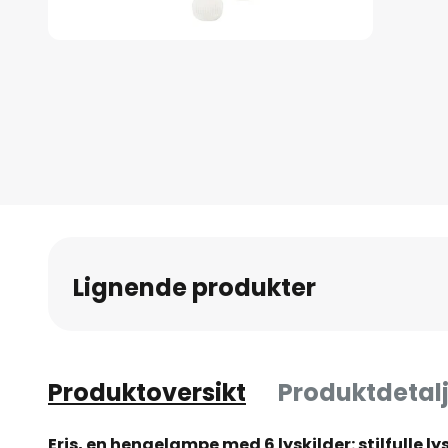
Gå
til
begynnelsen
av
bildegalleri
Lignende produkter
Produktoversikt
Produktdetalj
Eris, en hengelampe med 6 lyskilder: stilfulle 