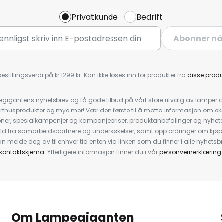
Privatkunde
Bedrift
Abonner n
estillingsverdi på kr 1299 kr. Kan ikke løses inn for produkter fra
disse prod
igantens nyhetsbrev og få gode tilbud på vårt store utvalg av lamper og 
rthusprodukter og mye mer! Vær den første til å motta informasjon om eks
oner, spesialkampanjer og kampanjepriser, produktanbefalinger og nyheter
ld fra samarbeidspartnere og undersøkelser, samt oppfordringer om kjø
 melde deg av til enhver tid enten via linken som du finner i alle nyhetsbr
kontaktskjema
. Ytterligere informasjon finner du i vår
personvernerklæring
Om Lampegiganten