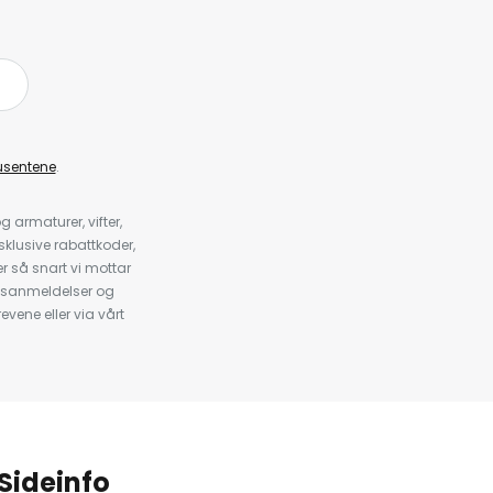
å
usentene
.
armaturer, vifter,
klusive rabattkoder,
 så snart vi mottar
psanmeldelser og
evene eller via vårt
.
Sideinfo