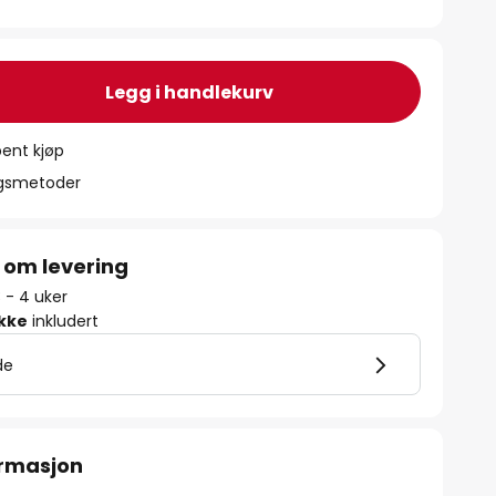
Legg i handlekurv
ent kjøp
ngsmetoder
 om levering
3 - 4 uker
ikke
inkludert
de
ormasjon