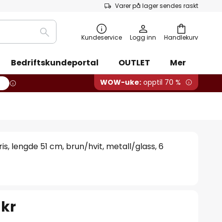
Varer på lager sendes raskt
Søk
Kundeservice
Logg inn
Handlekurv
Bedriftskundeportal
OUTLET
Mer
WOW-uke:
opptil 70 %
s, lengde 51 cm, brun/hvit, metall/glass, 6
 kr