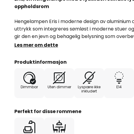
oppholdsrom
Hengelampen Eris i moderne design av aluminium o
uttrykk som integreres sømløst i moderne stuer og 
gir den en jevn og behagelig belysning som overbe
estetisk.
Les mer om dette
- ekstern dimbar
Produktinformasjon
Dimmbar
Uten dimmer
Lyspære ikke
E14
inkludert
Perfekt for disse rommene