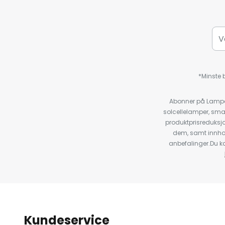
*Minste b
Abonner på Lampeg
solcellelamper, sma
produktprisreduksj
dem, samt innho
anbefalinger.Du kan
Kundeservice