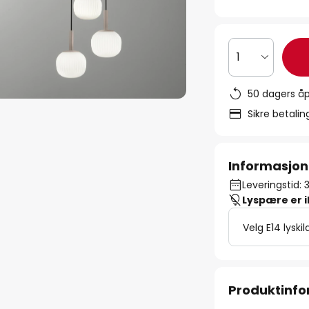
1
50 dagers åp
Sikre betali
Informasjon
Leveringstid: 
Lyspære er 
Velg E14 lyskil
Produktinf