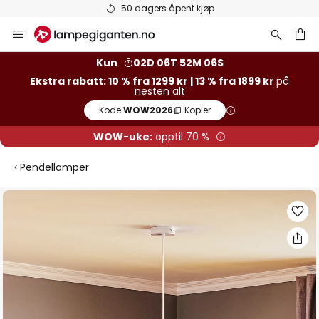
50 dagers åpent kjøp
Hopp
til
innhold
Kun
02D 06T 52M 06S
Ekstra rabatt: 10 % fra 1299 kr | 13 % fra 1899 kr
på
nesten alt
Kode:
WOW2026
Kopier
WOW-uke:
opptil 70 %
Pendellamper
Gå
til
slutten
av
bildegalleri