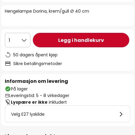
bildegalleri
Hengelampe Dorina, krem/gull Ø 40 cm
Legg i handlekurv
1
50 dagers åpent kjøp
Sikre betalingsmetoder
Informasjon om levering
På lager
Leveringstid: 5 - 8 virkedager
Lyspære er ikke
inkludert
Velg E27 lyskilde