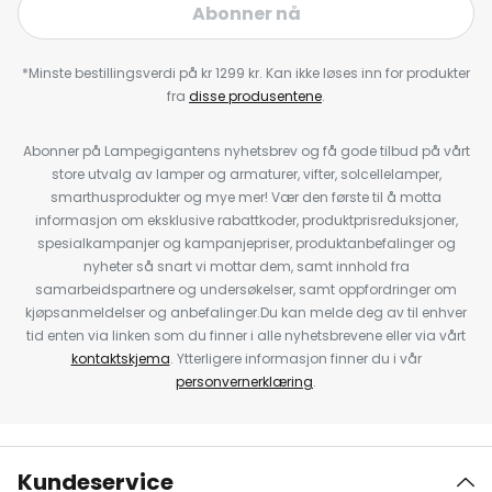
Abonner nå
*Minste bestillingsverdi på kr 1299 kr. Kan ikke løses inn for produkter
fra
disse produsentene
.
Abonner på Lampegigantens nyhetsbrev og få gode tilbud på vårt
store utvalg av lamper og armaturer, vifter, solcellelamper,
smarthusprodukter og mye mer! Vær den første til å motta
informasjon om eksklusive rabattkoder, produktprisreduksjoner,
spesialkampanjer og kampanjepriser, produktanbefalinger og
nyheter så snart vi mottar dem, samt innhold fra
samarbeidspartnere og undersøkelser, samt oppfordringer om
kjøpsanmeldelser og anbefalinger.Du kan melde deg av til enhver
tid enten via linken som du finner i alle nyhetsbrevene eller via vårt
kontaktskjema
. Ytterligere informasjon finner du i vår
personvernerklæring
.
Kundeservice