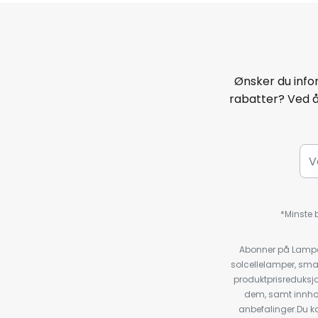
Ønsker du infor
rabatter? Ved 
*Minste b
Abonner på Lampeg
solcellelamper, sma
produktprisreduksj
dem, samt innho
anbefalinger.Du kan