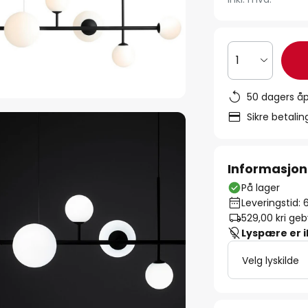
1
50 dagers åp
Sikre betali
Informasjon
På lager
Leveringstid: 
529,00 kr
i geb
Lyspære er 
Velg lyskilde