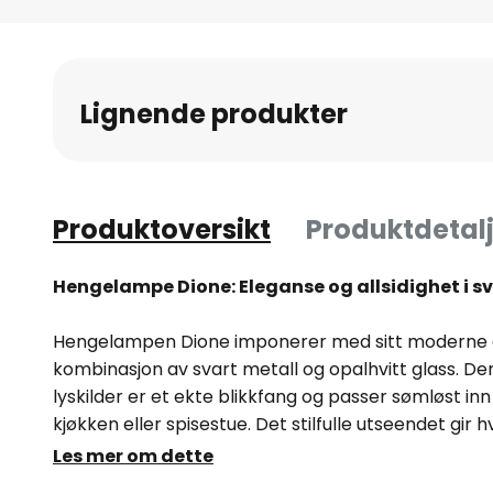
Gå
til
begynnelsen
av
Lignende produkter
bildegalleri
Produktoversikt
Produktdetalj
Hengelampe Dione: Eleganse og allsidighet i sv
Hengelampen Dione imponerer med sitt moderne 
kombinasjon av svart metall og opalhvitt glass.
lyskilder er et ekte blikkfang og passer sømløst in
kjøkken eller spisestue. Det stilfulle utseendet gir 
skaper en innbydende atmosfære.
Les mer om dette