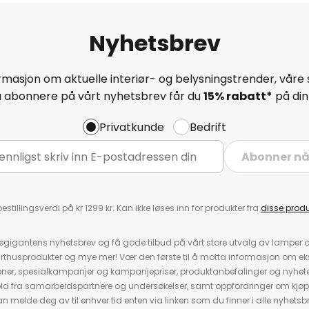
Nyhetsbrev
masjon om aktuelle interiør- og belysningstrender, våre 
å abonnere på vårt nyhetsbrev får du
15% rabatt*
på din 
Privatkunde
Bedrift
Abonner n
estillingsverdi på kr 1299 kr. Kan ikke løses inn for produkter fra
disse prod
igantens nyhetsbrev og få gode tilbud på vårt store utvalg av lamper og 
rthusprodukter og mye mer! Vær den første til å motta informasjon om eks
oner, spesialkampanjer og kampanjepriser, produktanbefalinger og nyheter
ld fra samarbeidspartnere og undersøkelser, samt oppfordringer om kjø
 melde deg av til enhver tid enten via linken som du finner i alle nyhetsbr