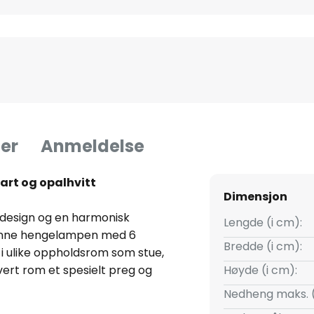
er
Anmeldelse
art og opalhvitt
Dimensjon
design og en harmonisk
Lengde (i cm):
 Denne hengelampen med 6
Bredde (i cm):
n i ulike oppholdsrom som stue,
hvert rom et spesielt preg og
Høyde (i cm):
Nedheng maks. 