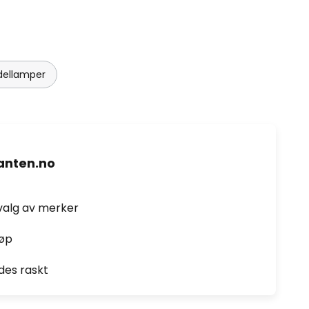
dellamper
nten.no
valg av merker
jøp
des raskt