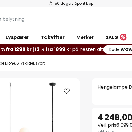
50 dagers åpent kjøp
g
Lyspærer
Takvifter
Merker
SALG
% fra 1299 kr | 13 % fra 1899 kr
på nesten alt
Kode:
WOW
 Dione, 6 lyskilder, svart
Hengelampe Dio
4 249,00
Veil. pris
6 099,
inkl. mva.