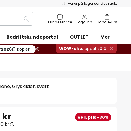
Varer på lager sendes raskt
Søk
Kundeservice
Logg inn
Handlekurv
Bedriftskundeportal
OUTLET
Mer
WOW-uke:
opptil 70 %
2026
Kopier
ne, 6 lyskilder, svart
 kr
Veil. pris -30%
00 kr