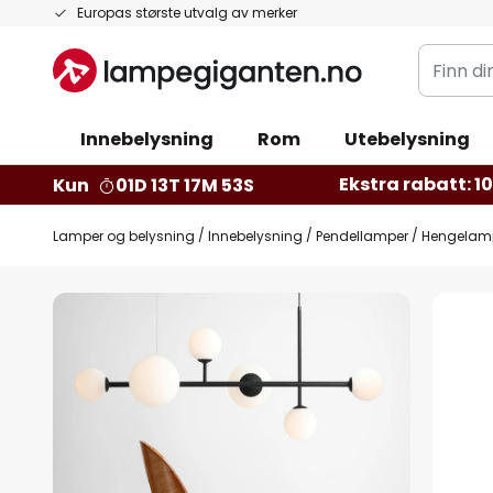
Hopp
Europas største utvalg av merker
til
Finn
innhold
din
belysnin
Innebelysning
Rom
Utebelysning
Ekstra rabatt: 10 
Kun
01D 13T 17M 52S
Lamper og belysning
Innebelysning
Pendellamper
Hengelampe
Gå
til
slutten
av
bildegalleri