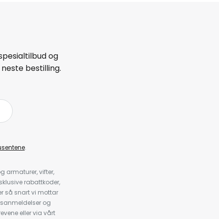
spesialtilbud og
neste bestilling.
å
usentene
.
armaturer, vifter,
klusive rabattkoder,
 så snart vi mottar
psanmeldelser og
evene eller via vårt