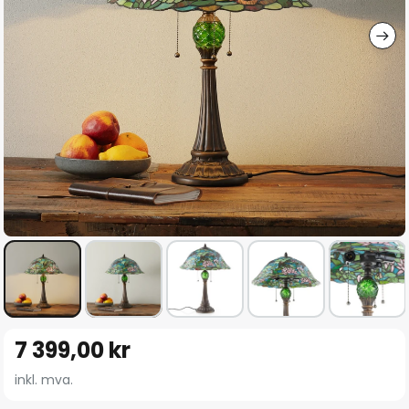
Gå
7 399,00 kr
til
begynnelsen
inkl. mva.
av