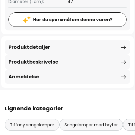
Diameter (i cm):
47
Har du spørsmål om denne varen?
Produktdetaljer
Produktbeskrivelse
Anmeldelse
Lignende kategorier
Tiffany sengelamper
Sengelamper med bryter
Tif