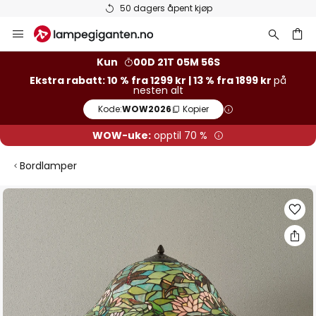
50 dagers åpent kjøp
Hopp
til
innhold
Kun
00D 21T 05M 56S
Ekstra rabatt: 10 % fra 1299 kr | 13 % fra 1899 kr
på
nesten alt
Kode:
WOW2026
Kopier
WOW-uke:
opptil 70 %
Bordlamper
Gå
til
slutten
av
bildegalleri