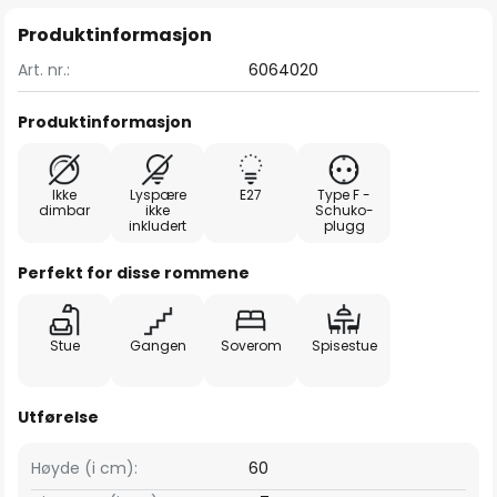
Produktinformasjon
Art. nr.:
6064020
Produktinformasjon
Ikke
Lyspære
E27
Type F -
dimbar
ikke
Schuko-
inkludert
plugg
Perfekt for disse rommene
Stue
Gangen
Soverom
Spisestue
Utførelse
Høyde (i cm):
60