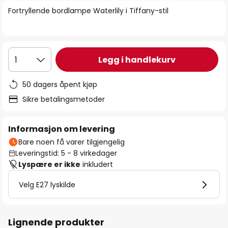
bildegalleri
Fortryllende bordlampe Waterlily i Tiffany-stil
Legg i handlekurv
1
50 dagers åpent kjøp
Sikre betalingsmetoder
Informasjon om levering
Bare noen få varer tilgjengelig
Leveringstid: 5 - 8 virkedager
Lyspære er ikke
inkludert
Velg E27 lyskilde
Lignende produkter