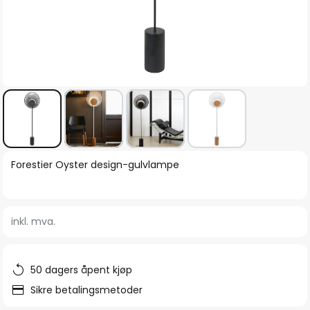
Gå
Forestier Oyster design-gulvlampe
til
begynnelsen
av
inkl. mva.
bildegalleri
50 dagers åpent kjøp
Sikre betalingsmetoder