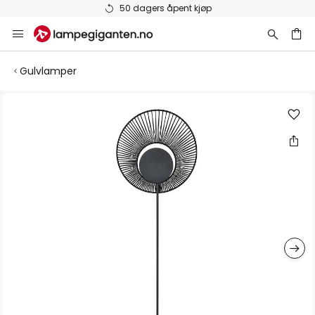
50 dagers åpent kjøp
Hopp
til
innhold
Gulvlamper
Gå
til
slutten
av
bildegalleri