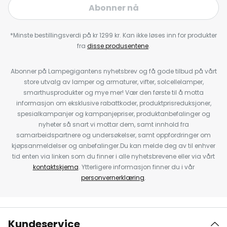
Abonner nå
*Minste bestillingsverdi på kr 1299 kr. Kan ikke løses inn for produkter
fra
disse produsentene
.
Abonner på Lampegigantens nyhetsbrev og få gode tilbud på vårt
store utvalg av lamper og armaturer, vifter, solcellelamper,
smarthusprodukter og mye mer! Vær den første til å motta
informasjon om eksklusive rabattkoder, produktprisreduksjoner,
spesialkampanjer og kampanjepriser, produktanbefalinger og
nyheter så snart vi mottar dem, samt innhold fra
samarbeidspartnere og undersøkelser, samt oppfordringer om
kjøpsanmeldelser og anbefalinger.Du kan melde deg av til enhver
tid enten via linken som du finner i alle nyhetsbrevene eller via vårt
kontaktskjema
. Ytterligere informasjon finner du i vår
personvernerklæring
.
Kundeservice