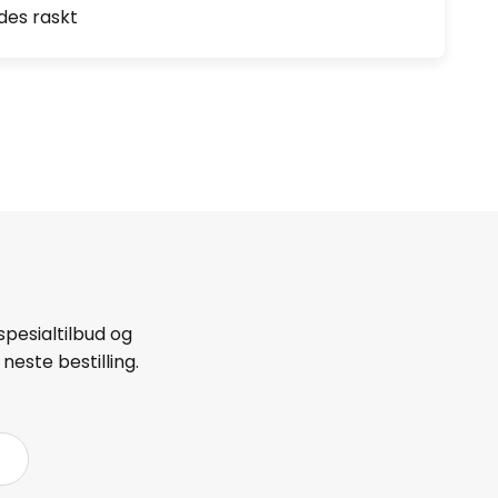
des raskt
spesialtilbud og
neste bestilling.
å