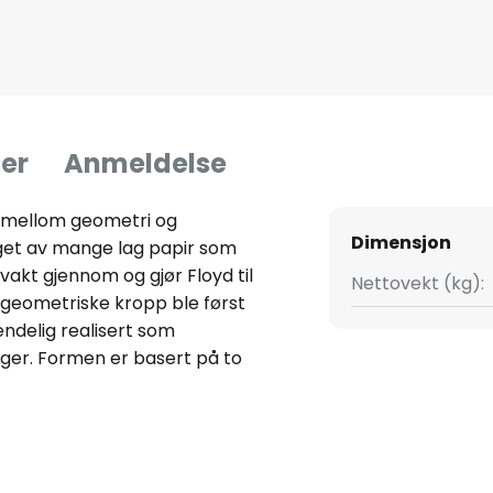
er
Anmeldelse
l mellom geometri og
Dimensjon
aget av mange lag papir som
svakt gjennom og gjør Floyd til
Nettovekt (kg):
 geometriske kropp ble først
endelig realisert som
iger. Formen er basert på to
g de rette forbindelsene
injære flater som utgjør
klene laget av snorer, mens
dem, danner styreflatene.