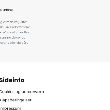
usentene
.
armaturer, vifter,
klusive rabattkoder,
 så snart vi mottar
psanmeldelser og
evene eller via vårt
.
Sideinfo
Cookies og personvern
Kjøpsbetingelser
Impressum