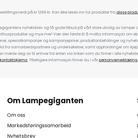
estillingsverdi på kr 1299 kr. Kan ikke løses inn for produkter fra
disse prod
igantens nyhetsbrev og få gode tilbud på vårt store utvalg av lamper og 
rthusprodukter og mye mer! Vær den første til å motta informasjon om eks
oner, spesialkampanjer og kampanjepriser, produktanbefalinger og nyheter
ld fra samarbeidspartnere og undersøkelser, samt oppfordringer om kjø
 melde deg av til enhver tid enten via linken som du finner i alle nyhetsbr
kontaktskjema
. Ytterligere informasjon finner du i vår
personvernerklæring
Om Lampegiganten
Om oss
Markedsføringssamarbeid
Nyhetsbrev