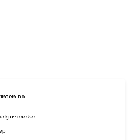
nten.no
valg av merker
jøp