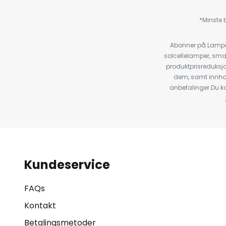
*Minste b
Abonner på Lampeg
solcellelamper, sma
produktprisreduksj
dem, samt innho
anbefalinger.Du kan
Kundeservice
FAQs
Kontakt
Betalingsmetoder