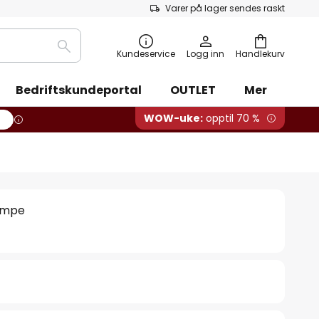
Varer på lager sendes raskt
Søk
Kundeservice
Logg inn
Handlekurv
Bedriftskundeportal
OUTLET
Mer
WOW-uke:
opptil 70 %
ampe