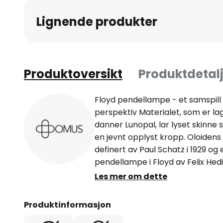
av
Lignende produkter
bildegalleri
Produktoversikt
Produktdetalj
Floyd pendellampe - et samspil
perspektiv Materialet, som er l
danner Lunopal, lar lyset skinne 
en jevnt opplyst kropp. Oloidens
definert av Paul Schatz i 1929 og 
pendellampe i Floyd av Felix Hed
sirkler som krysser hverandre, o
Les mer om dette
mellom sirklenes kanter danner l
oloidens overflate. I Floyd er sir
Produktinformasjon
Lunopal som er strukket mellom 