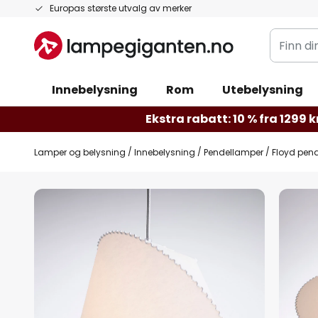
Hopp
Europas største utvalg av merker
til
Finn
innhold
din
belysnin
Innebelysning
Rom
Utebelysning
Ekstra rabatt: 10 % fra 1299 kr
Lamper og belysning
Innebelysning
Pendellamper
Floyd pen
Gå
til
slutten
av
bildegalleri