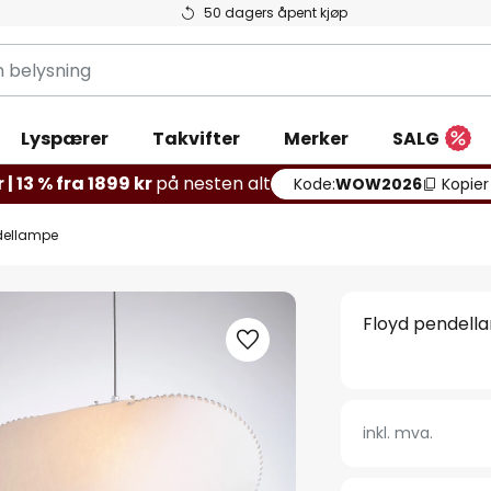
50 dagers åpent kjøp
g
Lyspærer
Takvifter
Merker
SALG
 | 13 % fra 1899 kr
på nesten alt
Kode:
WOW2026
Kopier
dellampe
Floyd pendell
inkl. mva.