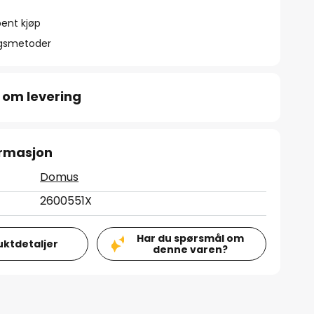
ent kjøp
ngsmetoder
 om levering
ormasjon
Domus
2600551X
Har du spørsmål om
uktdetaljer
denne varen?