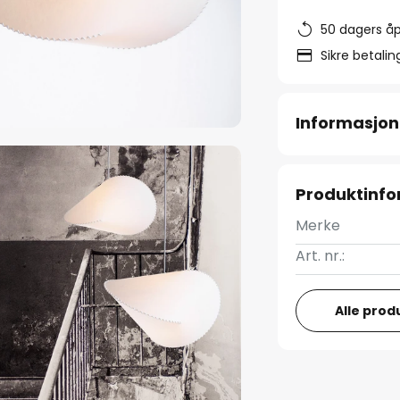
50 dagers åp
Sikre betali
Informasjon
Produktinf
Merke
Art. nr.:
Alle prod