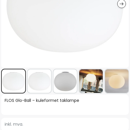
Gå
FLOS Glo-Ball – kuleformet taklampe
til
begynnelsen
av
inkl. mva.
bildegalleri