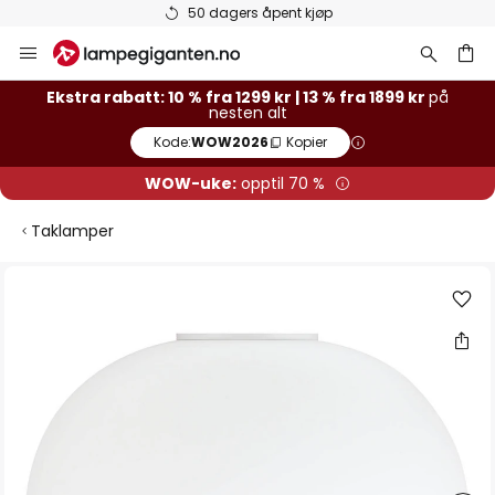
50 dagers åpent kjøp
Hopp
til
innhold
Ekstra rabatt: 10 % fra 1299 kr | 13 % fra 1899 kr
på
nesten alt
Kode:
WOW2026
Kopier
WOW-uke:
opptil 70 %
Taklamper
Gå
til
slutten
av
bildegalleri