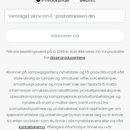
Privatkunde
Bedrift
Abonner nå
*Minste bestillingsverdi på kr 1299 kr. Kan ikke løses inn for produkter
fra
disse produsentene
.
Abonner på Lampegigantens nyhetsbrev og få gode tilbud på vårt
store utvalg av lamper og armaturer, vifter, solcellelamper,
smarthusprodukter og mye mer! Vær den første til å motta
informasjon om eksklusive rabattkoder, produktprisreduksjoner,
spesialkampanjer og kampanjepriser, produktanbefalinger og
nyheter så snart vi mottar dem, samt innhold fra
samarbeidspartnere og undersøkelser, samt oppfordringer om
kjøpsanmeldelser og anbefalinger.Du kan melde deg av til enhver
tid enten via linken som du finner i alle nyhetsbrevene eller via vårt
kontaktskjema
. Ytterligere informasjon finner du i vår