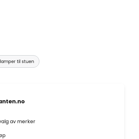
amper til stuen
nten.no
valg av merker
jøp