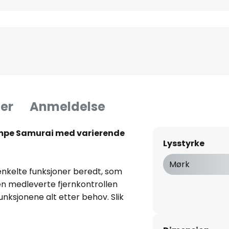
er
Anmeldelse
ampe Samurai med varierende
Lysstyrke
Mørk
nkelte funksjoner beredt, som
en medleverte fjernkontrollen
funksjonene alt etter behov. Slik
r også velge lysfarge, mellom
. Disse skaper de forskjelligste