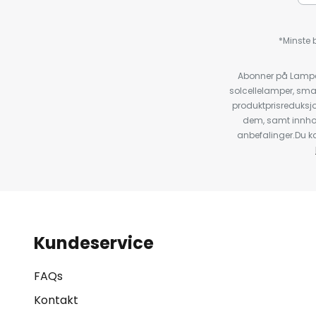
*Minste b
Abonner på Lampeg
solcellelamper, sma
produktprisreduksj
dem, samt innho
anbefalinger.Du kan
Kundeservice
FAQs
Kontakt