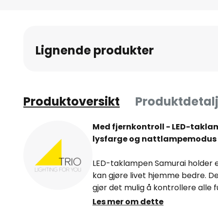
Gå
til
begynnelsen
av
Lignende produkter
bildegalleri
Produktoversikt
Produktdetalj
Med fjernkontroll - LED-takl
lysfarge og nattlampemodus
LED-taklampen Samurai holder e
kan gjøre livet hjemme bedre. D
gjør det mulig å kontrollere alle 
kan man regulere lysstyrken elle
Les mer om dette
varmhvit, universalhvit og dagslys