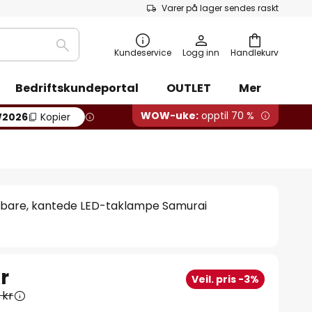
Varer på lager sendes raskt
Søk
Kundeservice
Logg inn
Handlekurv
Bedriftskundeportal
OUTLET
Mer
WOW-uke:
opptil 70 %
2026
Kopier
erbare, kantede LED-taklampe Samurai
r
Veil. pris -3%
 kr