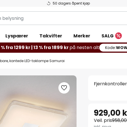
50 dagers åpent kjøp
g
Lyspærer
Takvifter
Merker
SALG
% fra 1299 kr | 13 % fra 1899 kr
på nesten alt
Kode:
WOW
erbare, kantede LED-taklampe Samurai
Fjernkontroll
929,00 k
Veil. pris
958,00
inkl. mva.