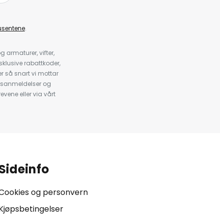
usentene
.
armaturer, vifter,
klusive rabattkoder,
 så snart vi mottar
psanmeldelser og
evene eller via vårt
.
Sideinfo
Cookies og personvern
Kjøpsbetingelser