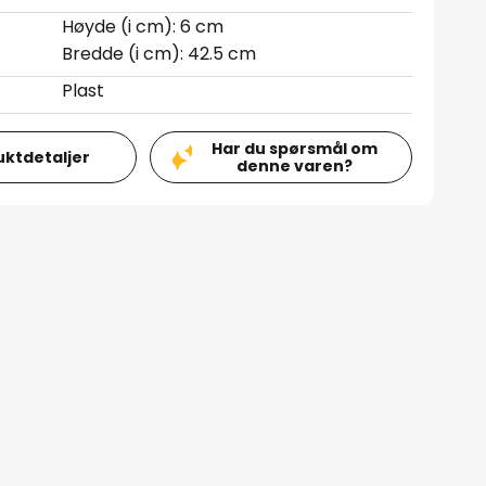
Høyde (i cm): 6 cm
Bredde (i cm): 42.5 cm
Plast
Har du spørsmål om
uktdetaljer
denne varen?