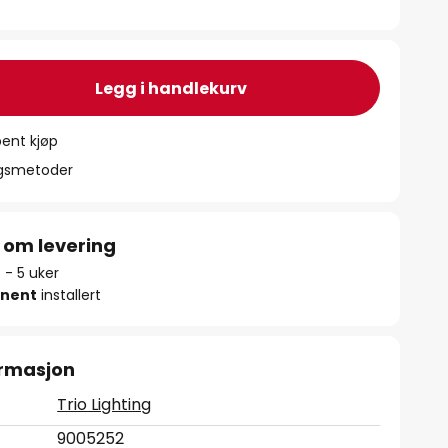
Legg i handlekurv
ent kjøp
ngsmetoder
 om levering
3 - 5 uker
nent
installert
ormasjon
Trio Lighting
9005252