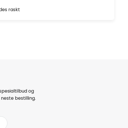
des raskt
spesialtilbud og
neste bestilling.
å