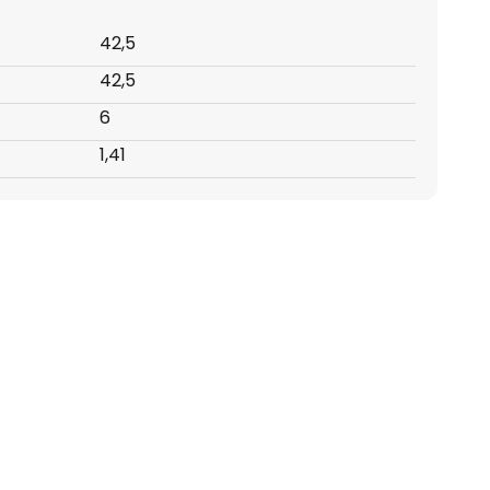
42,5
42,5
6
1,41