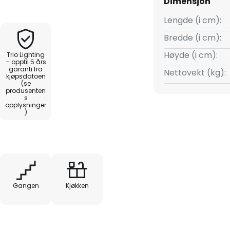
Dimensjon
ært anvendbar. Dessuten har
n funkler den fiktive
Lengde (i cm):
erer til å drømme. Utseendet av
Bredde (i cm):
ratisk form med avrundede
Høyde (i cm):
Trio Lighting
 et lite kvadrat i midten av
– opptil 5 års
garanti fra
 til Samurai er akkurat like
Nettovekt (kg):
kjøpsdatoen
endelsesområdene.
(se
produsenten
s
opplysninger
)
Gangen
Kjøkken