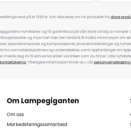
estillingsverdi på kr 1299 kr. Kan ikke løses inn for produkter fra
disse prod
igantens nyhetsbrev og få gode tilbud på vårt store utvalg av lamper og 
rthusprodukter og mye mer! Vær den første til å motta informasjon om eks
oner, spesialkampanjer og kampanjepriser, produktanbefalinger og nyheter
ld fra samarbeidspartnere og undersøkelser, samt oppfordringer om kjø
 melde deg av til enhver tid enten via linken som du finner i alle nyhetsbr
kontaktskjema
. Ytterligere informasjon finner du i vår
personvernerklæring
Om Lampegiganten
Om oss
Markedsføringssamarbeid