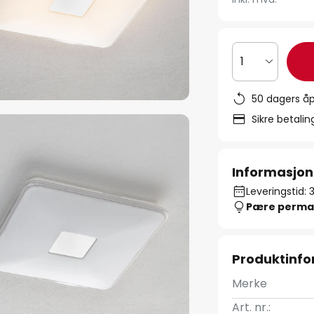
1
50 dagers åp
Sikre betali
Informasjon
Leveringstid: 
Pære perma
Produktinf
Merke
Art. nr.: