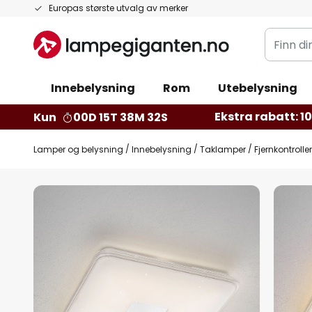
Hopp
Europas største utvalg av merker
til
Finn
innhold
din
belysnin
Innebelysning
Rom
Utebelysning
Ekstra rabatt: 10 
Kun
00D 15T 38M 31S
Lamper og belysning
Innebelysning
Taklamper
Fjernkontroll
Gå
til
slutten
av
bildegalleri