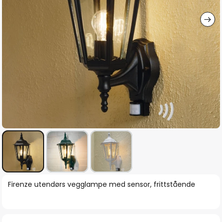
Gå
Firenze utendørs vegglampe med sensor, frittstående
til
begynnelsen
av