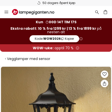
50 dagers åpent kjøp
Hopp
til
innhold
Kun
00D 14T 11M 16S
Ekstra rabatt: 10 % fra 1299 kr | 13 % fra 1899 kr
på
nesten alt
Kode:
WOW2026
Kopier
WOW-uke:
opptil 70 %
Vegglamper med sensor
Gå
til
slutten
av
bildegalleri