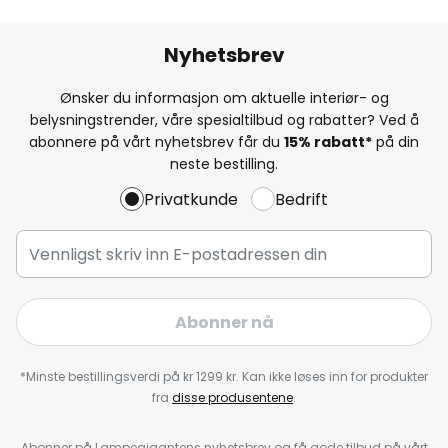
Nyhetsbrev
Ønsker du informasjon om aktuelle interiør- og
belysningstrender, våre spesialtilbud og rabatter? Ved å
abonnere på vårt nyhetsbrev får du
15% rabatt*
på din
neste bestilling.
Privatkunde
Bedrift
Abonner nå
*Minste bestillingsverdi på kr 1299 kr. Kan ikke løses inn for produkter
fra
disse produsentene
.
Abonner på Lampegigantens nyhetsbrev og få gode tilbud på vårt