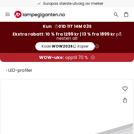
Europas største utvalg av merker
Hopp
til
innhold
Kun
01D 11T 14M 03S
Ekstra rabatt: 10 % fra 1299 kr | 13 % fra 1899 kr
på
nesten alt
Kode:
WOW2026
Kopier
WOW-uke:
opptil 70 %
LED-profiler
Gå
til
slutten
av
bildegalleri