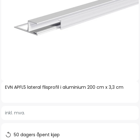
Gå
EVN APFL5 lateral flisprofil i aluminium 200 cm x 3,3 cm
til
begynnelsen
av
inkl. mva.
bildegalleri
50 dagers åpent kjøp