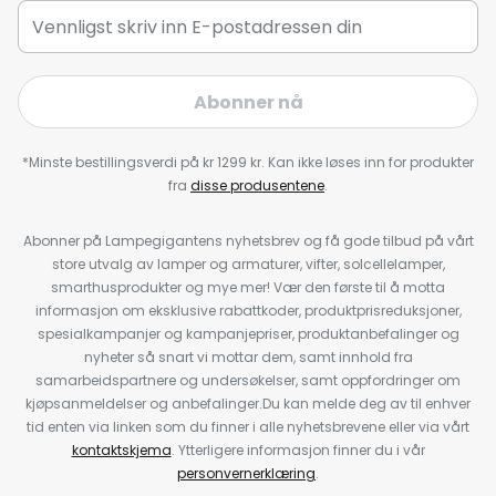
Abonner nå
*Minste bestillingsverdi på kr 1299 kr. Kan ikke løses inn for produkter
fra
disse produsentene
.
Abonner på Lampegigantens nyhetsbrev og få gode tilbud på vårt
store utvalg av lamper og armaturer, vifter, solcellelamper,
smarthusprodukter og mye mer! Vær den første til å motta
informasjon om eksklusive rabattkoder, produktprisreduksjoner,
spesialkampanjer og kampanjepriser, produktanbefalinger og
nyheter så snart vi mottar dem, samt innhold fra
samarbeidspartnere og undersøkelser, samt oppfordringer om
kjøpsanmeldelser og anbefalinger.Du kan melde deg av til enhver
tid enten via linken som du finner i alle nyhetsbrevene eller via vårt
kontaktskjema
. Ytterligere informasjon finner du i vår
personvernerklæring
.