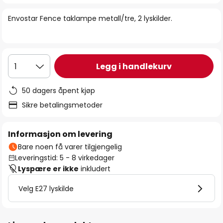
bildegalleri
Envostar Fence taklampe metall/tre, 2 lyskilder.
Legg i handlekurv
1
50 dagers åpent kjøp
Sikre betalingsmetoder
Informasjon om levering
Bare noen få varer tilgjengelig
Leveringstid: 5 - 8 virkedager
Lyspære er ikke
inkludert
Velg E27 lyskilde