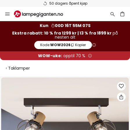
ers åpent kjøp
Varer på lager 
Hopp
til
innhold
Kun
00D 16T 55M 06S
Ekstra rabatt: 10 % fra 1299 kr | 13 % fra 1899 kr
på
nesten alt
Kode:
WOW2026
Kopier
WOW-uke:
opptil 70 %
Taklamper
Gå
til
slutten
av
bildegalleri