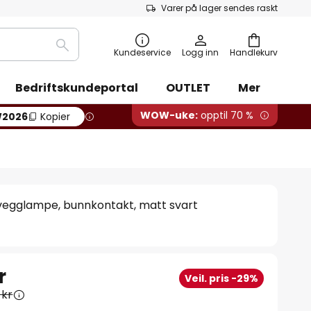
Varer på lager sendes raskt
Søk
Kundeservice
Logg inn
Handlekurv
Bedriftskundeportal
OUTLET
Mer
WOW-uke:
opptil 70 %
2026
Kopier
 vegglampe, bunnkontakt, matt svart
r
Veil. pris -29%
 kr