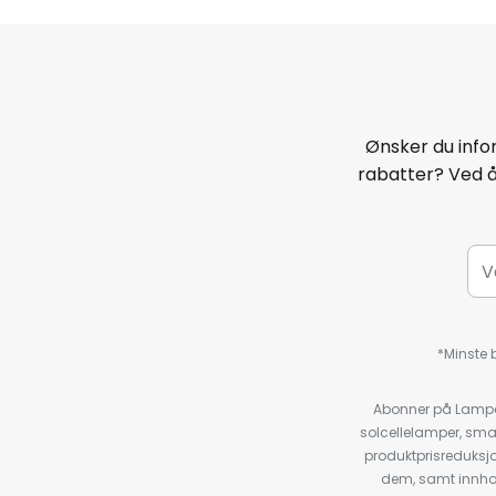
Ønsker du infor
rabatter? Ved 
*Minste b
Abonner på Lampeg
solcellelamper, sma
produktprisreduksj
dem, samt innho