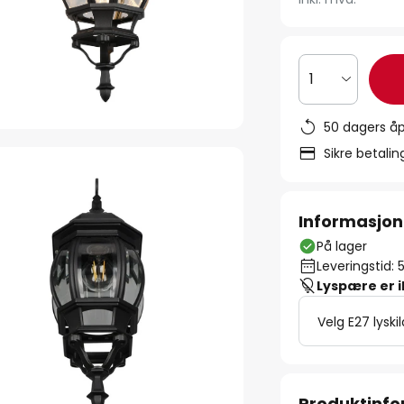
1
50 dagers åp
Sikre betali
Informasjon
På lager
Leveringstid: 
Lyspære er 
Velg E27 lyski
Produktinf