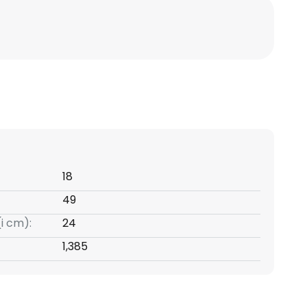
18
49
(i cm):
24
1,385