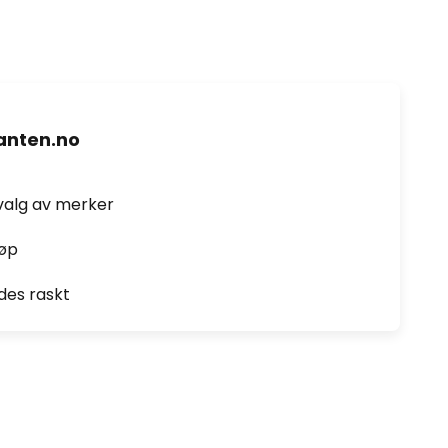
nten.no
valg av merker
jøp
des raskt