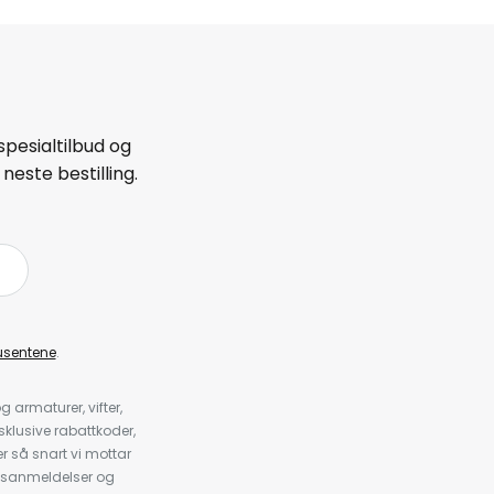
spesialtilbud og
neste bestilling.
å
usentene
.
armaturer, vifter,
klusive rabattkoder,
 så snart vi mottar
psanmeldelser og