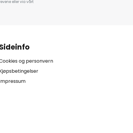
evene eller via vårt
.
Sideinfo
Cookies og personvern
Kjøpsbetingelser
Impressum