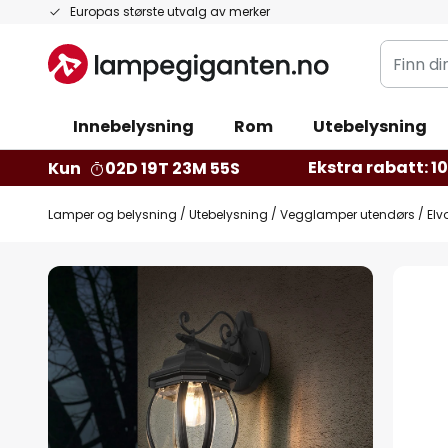
Hopp
Europas største utvalg av merker
til
Finn
innhold
din
belysnin
Innebelysning
Rom
Utebelysning
Ekstra rabatt: 10 
Kun
02D 19T 23M 54S
Lamper og belysning
Utebelysning
Vegglamper utendørs
Elv
Gå
til
slutten
av
bildegalleri