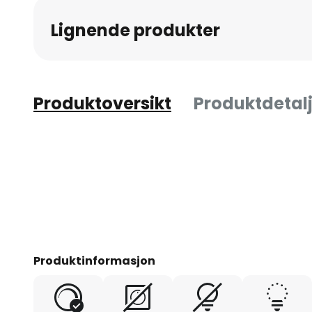
av
Lignende produkter
bildegalleri
Produktoversikt
Produktdetalj
Produktinformasjon