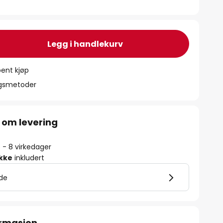
Legg i handlekurv
ent kjøp
ngsmetoder
 om levering
5 - 8 virkedager
ikke
inkludert
lde
ormasjon