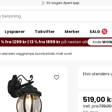
50 dagers åpent kjøp
g
Lyspærer
Takvifter
Merker
SALG
% fra 1299 kr | 13 % fra 1899 kr
på nesten alt
Kode:
WOW
o utendørs vegglampe, bunnkontakt, matt svart
Elvo utendørs
519,00 k
Veil. pris
739,00
inkl. mva.