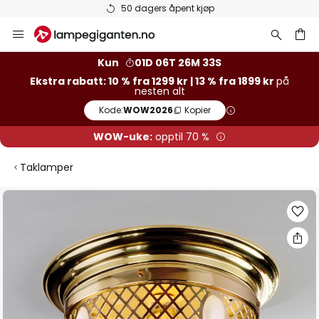
Varer på lager sendes raskt
Hopp
til
innhold
Kun
01D 06T 26M 32S
Ekstra rabatt: 10 % fra 1299 kr | 13 % fra 1899 kr
på
nesten alt
Kode:
WOW2026
Kopier
WOW-uke:
opptil 70 %
Taklamper
Gå
til
slutten
av
bildegalleri