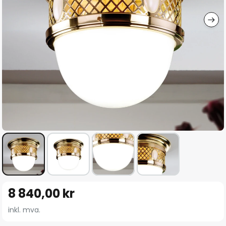
Gå
8 840,00 kr
til
begynnelsen
inkl. mva.
av