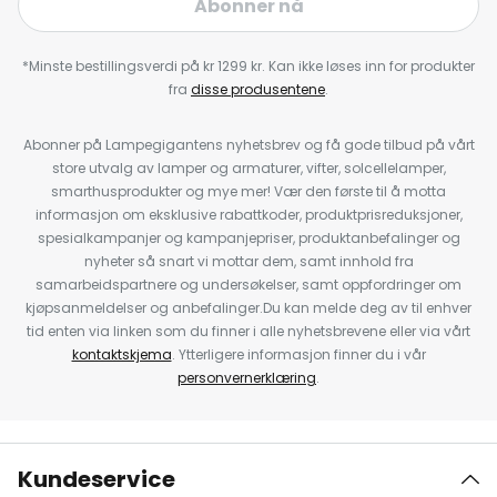
Abonner nå
*Minste bestillingsverdi på kr 1299 kr. Kan ikke løses inn for produkter
fra
disse produsentene
.
Abonner på Lampegigantens nyhetsbrev og få gode tilbud på vårt
store utvalg av lamper og armaturer, vifter, solcellelamper,
smarthusprodukter og mye mer! Vær den første til å motta
informasjon om eksklusive rabattkoder, produktprisreduksjoner,
spesialkampanjer og kampanjepriser, produktanbefalinger og
nyheter så snart vi mottar dem, samt innhold fra
samarbeidspartnere og undersøkelser, samt oppfordringer om
kjøpsanmeldelser og anbefalinger.Du kan melde deg av til enhver
tid enten via linken som du finner i alle nyhetsbrevene eller via vårt
kontaktskjema
. Ytterligere informasjon finner du i vår
personvernerklæring
.
Kundeservice