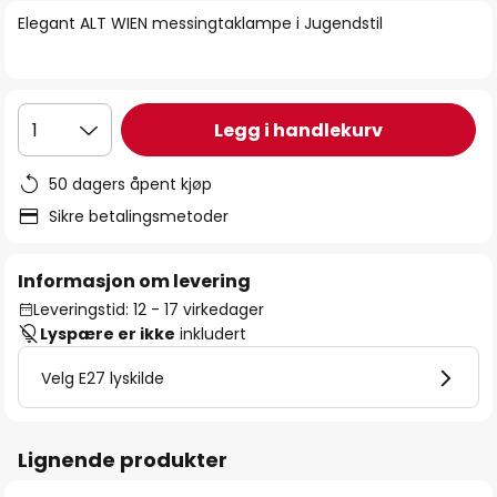
bildegalleri
Elegant ALT WIEN messingtaklampe i Jugendstil
Legg i handlekurv
1
50 dagers åpent kjøp
Sikre betalingsmetoder
Informasjon om levering
Leveringstid: 12 - 17 virkedager
Lyspære er ikke
inkludert
Velg E27 lyskilde
Lignende produkter