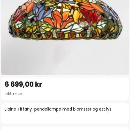
Gå
6 699,00 kr
til
begynnelsen
inkl. mva.
av
bildegalleri
Elaine Tiffany-pendellampe med blomster og ett lys