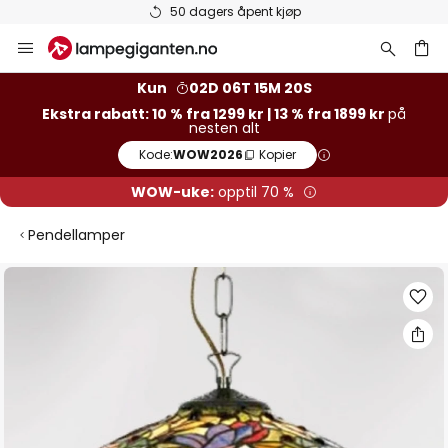
50 dagers åpent kjøp
Hopp
til
innhold
Kun
02D 06T 15M 20S
Ekstra rabatt: 10 % fra 1299 kr | 13 % fra 1899 kr
på
nesten alt
Kode:
WOW2026
Kopier
WOW-uke:
opptil 70 %
Pendellamper
Gå
til
slutten
av
bildegalleri