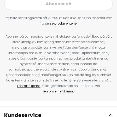
Abonner nå
*Minste bestillingsverdi på kr 1299 kr. Kan ikke løses inn for produkter
fra
disse produsentene
.
Abonner på Lampegigantens nyhetsbrev og få gode tilbud på vårt
store utvalg av lamper og armaturer, vifter, solcellelamper,
smarthusprodukter og mye mer! Vær den første til å motta
informasjon om eksklusive rabattkoder, produktprisreduksjoner,
spesialkampanjer og kampanjepriser, produktanbefalinger og
nyheter så snart vi mottar dem, samt innhold fra
samarbeidspartnere og undersøkelser, samt oppfordringer om
kjøpsanmeldelser og anbefalinger.Du kan melde deg av til enhver
tid enten via linken som du finner i alle nyhetsbrevene eller via vårt
kontaktskjema
. Ytterligere informasjon finner du i vår
personvernerklæring
.
Kundeservice