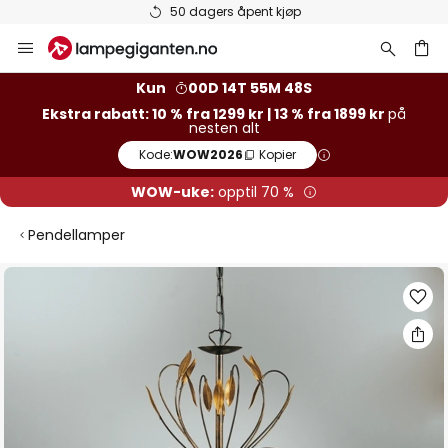
50 dagers åpent kjøp
Hopp
til
innhold
Kun
00D 14T 55M 47S
Ekstra rabatt: 10 % fra 1299 kr | 13 % fra 1899 kr
på
nesten alt
Kode:
WOW2026
Kopier
WOW-uke:
opptil 70 %
Pendellamper
Gå
til
slutten
av
bildegalleri