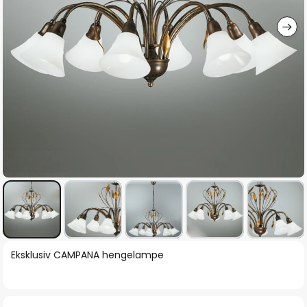
Gå
Eksklusiv CAMPANA hengelampe
til
begynnelsen
av