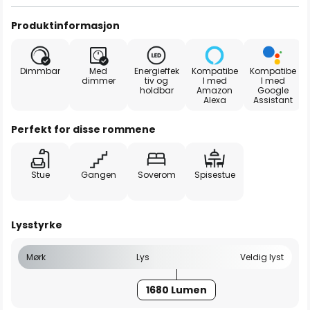
Produktinformasjon
Dimmbar
Med
Energieffek
Kompatibe
Kompatibe
dimmer
tiv og
l med
l med
holdbar
Amazon
Google
Alexa
Assistant
Perfekt for disse rommene
Stue
Gangen
Soverom
Spisestue
Lysstyrke
Mørk
Lys
Veldig lyst
1680 Lumen