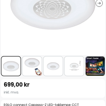
Gå
699,00 kr
til
begynnelsen
inkl. mva.
av
bildegalleri
EGLO connect Capasso-Z LED-taklampe CCT