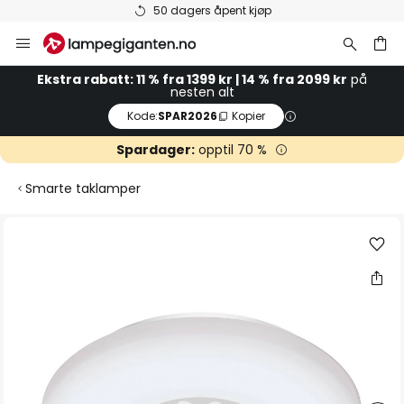
jøp
Varer på lager sendes rask
Hopp
til
innhold
Ekstra rabatt: 11 % fra 1399 kr | 14 % fra 2099 kr
på
nesten alt
Kode:
SPAR2026
Kopier
Spardager:
opptil 70 %
Smarte taklamper
Gå
til
slutten
av
bildegalleri