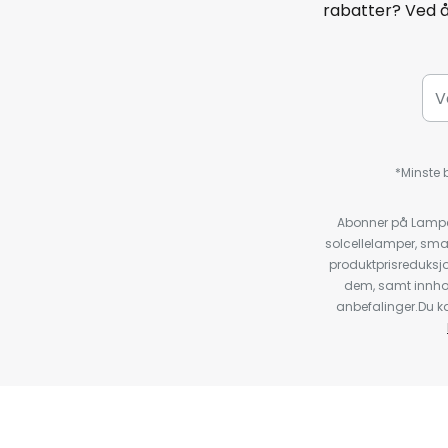
rabatter? Ved 
*Minste b
Abonner på Lampeg
solcellelamper, sma
produktprisreduksj
dem, samt innho
anbefalinger.Du kan