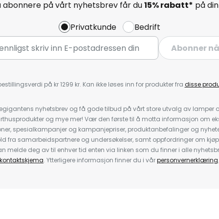
å abonnere på vårt nyhetsbrev får du
15% rabatt*
på din 
Privatkunde
Bedrift
Abonner n
estillingsverdi på kr 1299 kr. Kan ikke løses inn for produkter fra
disse prod
igantens nyhetsbrev og få gode tilbud på vårt store utvalg av lamper og 
rthusprodukter og mye mer! Vær den første til å motta informasjon om eks
oner, spesialkampanjer og kampanjepriser, produktanbefalinger og nyheter
ld fra samarbeidspartnere og undersøkelser, samt oppfordringer om kjø
 melde deg av til enhver tid enten via linken som du finner i alle nyhetsbr
kontaktskjema
. Ytterligere informasjon finner du i vår
personvernerklæring