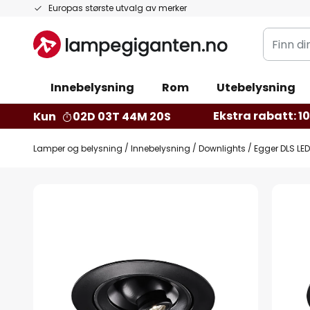
Hopp
Europas største utvalg av merker
til
Finn
innhold
din
belysnin
Innebelysning
Rom
Utebelysning
Ekstra rabatt: 10 
Kun
02D 03T 44M 19S
Lamper og belysning
Innebelysning
Downlights
Egger DLS LED
Gå
til
slutten
av
bildegalleri