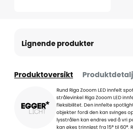
Gå
til
begynnelsen
av
Lignende produkter
bildegalleri
Produktoversikt
Produktdetalj
Rund Riga Zooom LED innfelt spo
strålevinkel Riga Zooom LED innf
fleksibilitet. Den innfelte spotli
objekter fordi den kan svinges opp
lysstrålen kan endres ved å vri p
kan økes trinnløst fra 15° til 60