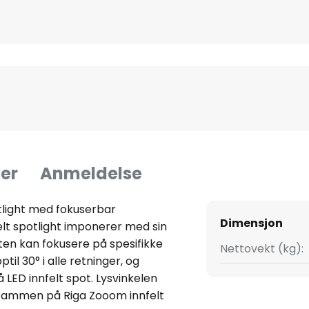
er
Anmeldelse
tlight med fokuserbar
Dimensjon
elt spotlight imponerer med sin
ghten kan fokusere på spesifikke
Nettovekt (kg):
til 30° i alle retninger, og
å LED innfelt spot. Lysvinkelen
°. Rammen på Riga Zooom innfelt