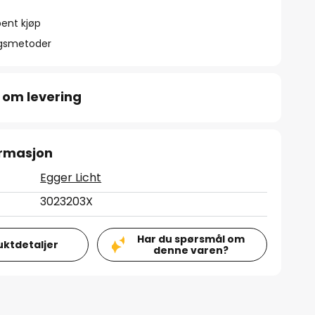
ent kjøp
ngsmetoder
 om levering
ormasjon
Egger Licht
3023203X
Har du spørsmål om
uktdetaljer
denne varen?