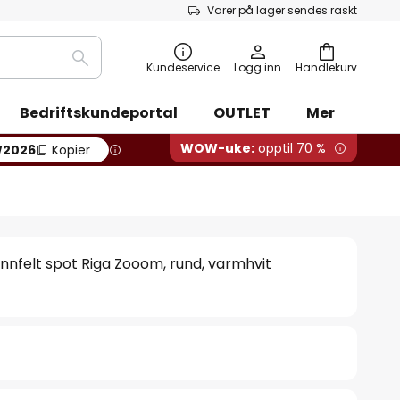
Varer på lager sendes raskt
Søk
Kundeservice
Logg inn
Handlekurv
Bedriftskundeportal
OUTLET
Mer
WOW-uke:
opptil 70 %
2026
Kopier
innfelt spot Riga Zooom, rund, varmhvit