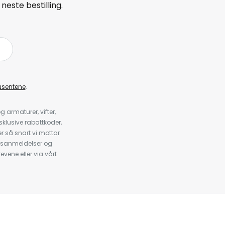
neste bestilling.
å
usentene
.
armaturer, vifter,
klusive rabattkoder,
 så snart vi mottar
psanmeldelser og
evene eller via vårt
.