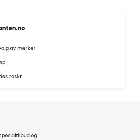
nten.no
valg av merker
jøp
des raskt
spesialtilbud og