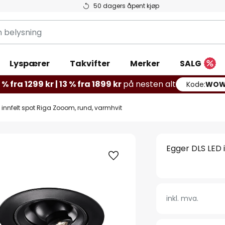
50 dagers åpent kjøp
g
Lyspærer
Takvifter
Merker
SALG
% fra 1299 kr | 13 % fra 1899 kr
på nesten alt
Kode:
WOW
 innfelt spot Riga Zooom, rund, varmhvit
Egger DLS LED 
inkl. mva.