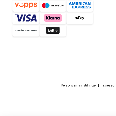
Personverninnstillinger
Impressu