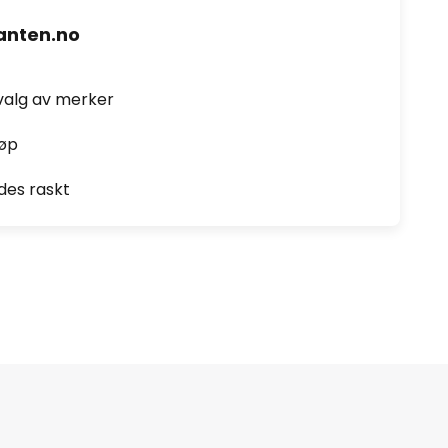
nten.no
valg av merker
jøp
des raskt