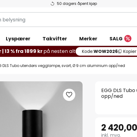
50 dagers åpent kjøp
g
Lyspærer
Takvifter
Merker
SALG
 | 13 % fra 1899 kr
på nesten alt
Kode:
WOW2026
Kopier
 DLS Tubo utendørs vegglampe, svart, Ø 9 cm aluminium opp/ned
EGG DLS Tubo 
opp/ned
2 420,00
inkl. mva.