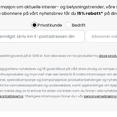
masjon om aktuelle interiør- og belysningstrender, våre 
å abonnere på vårt nyhetsbrev får du
15% rabatt*
på din 
Privatkunde
Bedrift
Abonner n
estillingsverdi på kr 1299 kr. Kan ikke løses inn for produkter fra
disse prod
igantens nyhetsbrev og få gode tilbud på vårt store utvalg av lamper og 
rthusprodukter og mye mer! Vær den første til å motta informasjon om eks
oner, spesialkampanjer og kampanjepriser, produktanbefalinger og nyheter
ld fra samarbeidspartnere og undersøkelser, samt oppfordringer om kjø
 melde deg av til enhver tid enten via linken som du finner i alle nyhetsbr
kontaktskjema
. Ytterligere informasjon finner du i vår
personvernerklæring