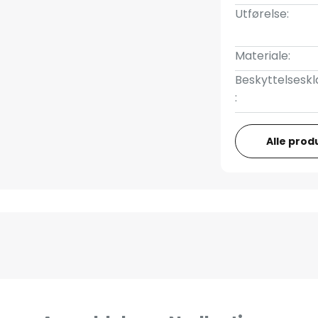
Utførelse:
Materiale:
Beskyttelseskl
:
Alle prod