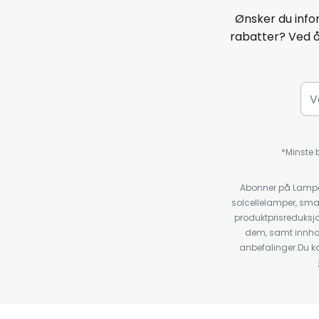
Ønsker du infor
rabatter? Ved 
*Minste b
Abonner på Lampeg
solcellelamper, sma
produktprisreduksj
dem, samt innho
anbefalinger.Du kan