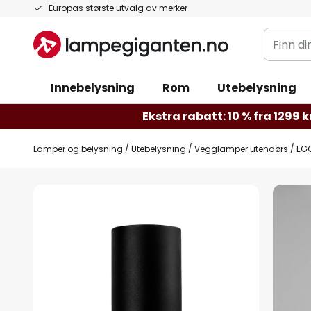
Hopp
Europas største utvalg av merker
til
Finn
innhold
din
belysnin
Innebelysning
Rom
Utebelysning
Ekstra rabatt: 10 % fra 1299 kr
Lamper og belysning
Utebelysning
Vegglamper utendørs
EGG
Gå
til
slutten
av
bildegalleri