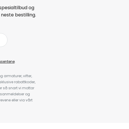
spesialtilbud og
neste bestilling.
å
usentene
.
armaturer, vifter,
klusive rabattkoder,
 så snart vi mottar
psanmeldelser og
evene eller via vårt
.