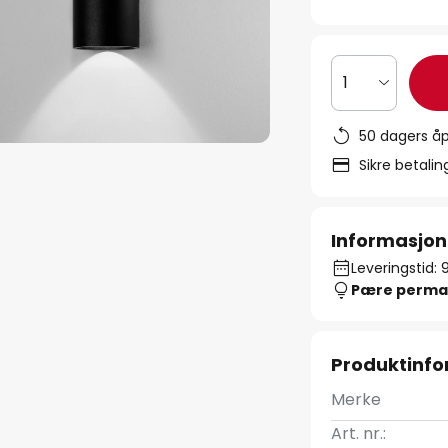
1
50 dagers åp
Sikre betali
Informasjon
Leveringstid: 
Pære perma
Produktinf
Merke
Art. nr.: