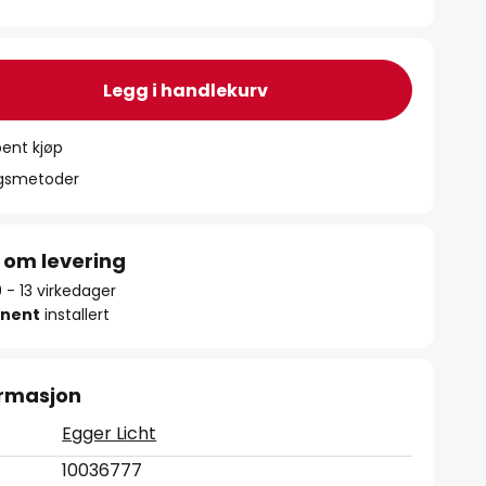
Legg i handlekurv
ent kjøp
ngsmetoder
 om levering
9 - 13 virkedager
nent
installert
ormasjon
Egger Licht
10036777