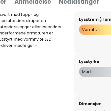
er
Anmeldelse
Nedlastinger
 svart med topp- og
Lysstrøm (i lu
mpe utendørs skaper en
tendørsvegger eller innendørs
Varmhvit
linderformede armaturen er
 utstyrt med varmhvite LED-
D-driver medfølger -
Lysstyrke
Mørk
Dimensjon