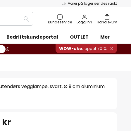
Varer på lager sendes raskt
Søk
Kundeservice
Logg inn
Handlekurv
Bedriftskundeportal
OUTLET
Mer
WOW-uke:
opptil 70 %
utendørs vegglampe, svart, Ø 9 cm aluminium
 kr