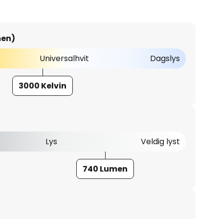
men)
Universalhvit
Dagslys
3000 Kelvin
Lys
Veldig lyst
740 Lumen