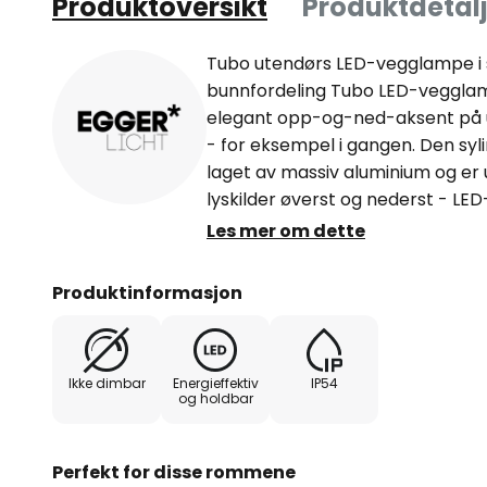
Produktoversikt
Produktdetalj
Tubo utendørs LED-vegglampe i
bunnfordeling Tubo LED-veggla
elegant opp-og-ned-aksent på u
- for eksempel i gangen. Den sy
laget av massiv aluminium og er
lyskilder øverst og nederst - LE
kapslingsgrad IP54
Les mer om dette
Produktinformasjon
Ikke dimbar
Energieffektiv
IP54
og holdbar
Perfekt for disse rommene