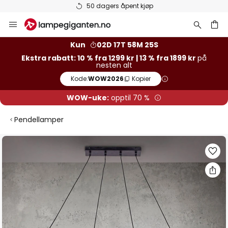
50 dagers åpent kjøp
Hopp
til
innhold
Kun
02D 17T 58M 25S
Ekstra rabatt: 10 % fra 1299 kr | 13 % fra 1899 kr
på
nesten alt
Kode:
WOW2026
Kopier
WOW-uke:
opptil 70 %
Pendellamper
Gå
til
slutten
av
bildegalleri