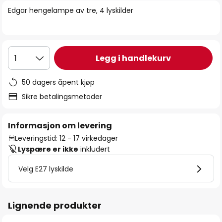
bildegalleri
Edgar hengelampe av tre, 4 lyskilder
Legg i handlekurv
1
50 dagers åpent kjøp
Sikre betalingsmetoder
Informasjon om levering
Leveringstid: 12 - 17 virkedager
Lyspære er ikke
inkludert
Velg E27 lyskilde
Lignende produkter