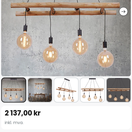
Gå
2 137,00 kr
til
begynnelsen
inkl. mva.
av