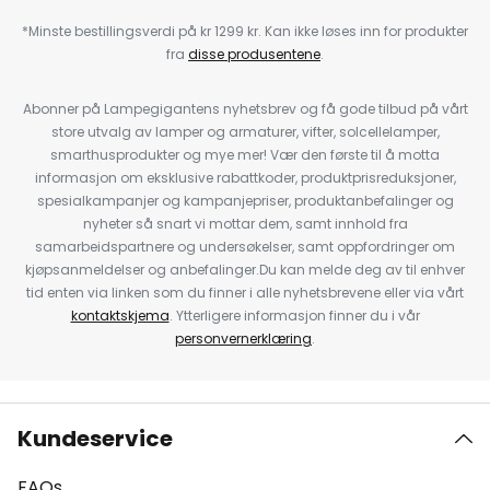
*Minste bestillingsverdi på kr 1299 kr. Kan ikke løses inn for produkter
fra
disse produsentene
.
Abonner på Lampegigantens nyhetsbrev og få gode tilbud på vårt
store utvalg av lamper og armaturer, vifter, solcellelamper,
smarthusprodukter og mye mer! Vær den første til å motta
informasjon om eksklusive rabattkoder, produktprisreduksjoner,
spesialkampanjer og kampanjepriser, produktanbefalinger og
nyheter så snart vi mottar dem, samt innhold fra
samarbeidspartnere og undersøkelser, samt oppfordringer om
kjøpsanmeldelser og anbefalinger.Du kan melde deg av til enhver
tid enten via linken som du finner i alle nyhetsbrevene eller via vårt
kontaktskjema
. Ytterligere informasjon finner du i vår
personvernerklæring
.
Kundeservice
FAQs