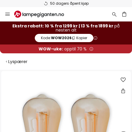
50 dagers åpent kjøp
Hopp
til
innhold
Ekstra rabatt: 10 % fra 1299 kr | 13 % fra 1899 kr
på
nesten alt
Kode:
WOW2026
Kopier
WOW-uke:
opptil 70 %
Lyspærer
Gå
til
slutten
av
bildegalleri