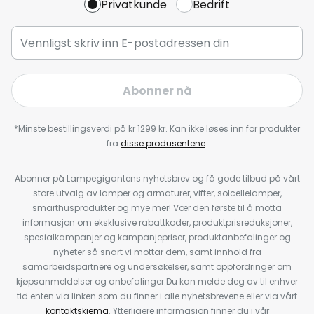
Privatkunde
Bedrift
Abonner nå
*Minste bestillingsverdi på kr 1299 kr. Kan ikke løses inn for produkter
fra
disse produsentene
.
Abonner på Lampegigantens nyhetsbrev og få gode tilbud på vårt
store utvalg av lamper og armaturer, vifter, solcellelamper,
smarthusprodukter og mye mer! Vær den første til å motta
informasjon om eksklusive rabattkoder, produktprisreduksjoner,
spesialkampanjer og kampanjepriser, produktanbefalinger og
nyheter så snart vi mottar dem, samt innhold fra
samarbeidspartnere og undersøkelser, samt oppfordringer om
kjøpsanmeldelser og anbefalinger.Du kan melde deg av til enhver
tid enten via linken som du finner i alle nyhetsbrevene eller via vårt
kontaktskjema
. Ytterligere informasjon finner du i vår