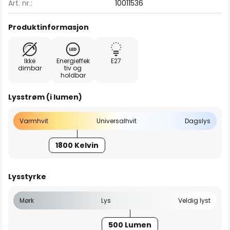
Art. nr.:
10011536
Produktinformasjon
Ikke
Energieffek
E27
dimbar
tiv og
holdbar
Lysstrøm (i lumen)
Varmhvit
Universalhvit
Dagslys
1800 Kelvin
Lysstyrke
Mørk
Lys
Veldig lyst
500 Lumen