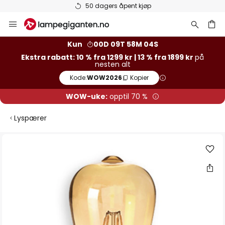
50 dagers åpent kjøp
Hopp
til
innhold
Kun
00D 09T 58M 04S
Ekstra rabatt: 10 % fra 1299 kr | 13 % fra 1899 kr
på
nesten alt
Kode:
WOW2026
Kopier
WOW-uke:
opptil 70 %
Lyspærer
Gå
til
slutten
av
bildegalleri