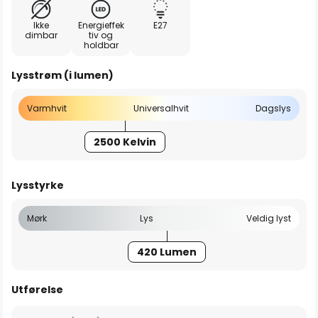
Ikke
Energieffek
E27
dimbar
tiv og
holdbar
Lysstrøm (i lumen)
Varmhvit
Universalhvit
Dagslys
2500 Kelvin
Lysstyrke
Mørk
Lys
Veldig lyst
420 Lumen
Utførelse