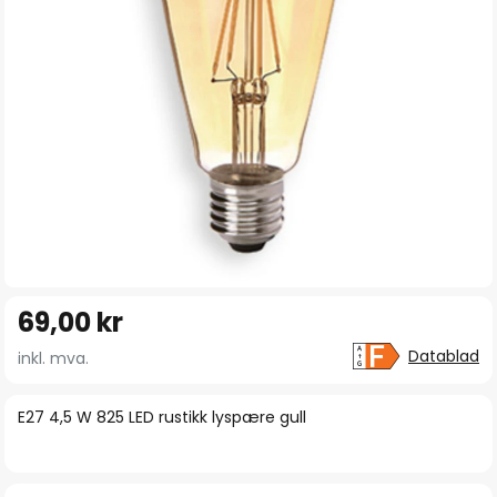
Gå
69,00 kr
til
begynnelsen
Datablad
inkl. mva.
av
bildegalleri
E27 4,5 W 825 LED rustikk lyspære gull