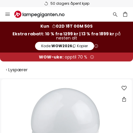
50 dagers åpent kjøp
Varer
Hopp
til
innhold
Kun
02D 18T 00M 49S
Ekstra rabatt: 10 % fra 1299 kr | 13 % fra 1899 kr
på
nesten alt
Kode:
WOW2026
Kopier
WOW-uke:
opptil 70 %
Lyspærer
Gå
til
slutten
av
bildegalleri