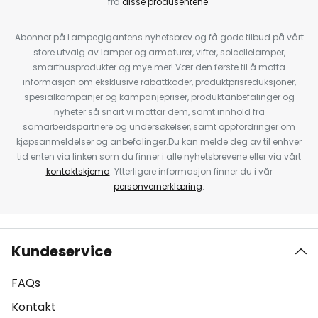
fra
disse produsentene
.
Abonner på Lampegigantens nyhetsbrev og få gode tilbud på vårt
store utvalg av lamper og armaturer, vifter, solcellelamper,
smarthusprodukter og mye mer! Vær den første til å motta
informasjon om eksklusive rabattkoder, produktprisreduksjoner,
spesialkampanjer og kampanjepriser, produktanbefalinger og
nyheter så snart vi mottar dem, samt innhold fra
samarbeidspartnere og undersøkelser, samt oppfordringer om
kjøpsanmeldelser og anbefalinger.Du kan melde deg av til enhver
tid enten via linken som du finner i alle nyhetsbrevene eller via vårt
kontaktskjema
. Ytterligere informasjon finner du i vår
personvernerklæring
.
Kundeservice
FAQs
Kontakt