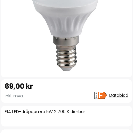
Gå
69,00 kr
til
begynnelsen
Datablad
inkl. mva.
av
bildegalleri
E14 LED-dråpepære 5W 2 700 K dimbar