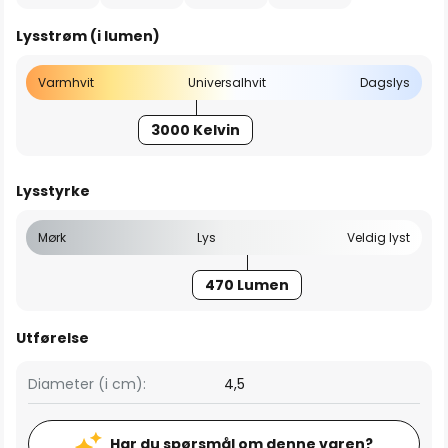
Lysstrøm (i lumen)
Varmhvit
Universalhvit
Dagslys
3000 Kelvin
Lysstyrke
Mørk
Lys
Veldig lyst
470 Lumen
Utførelse
Diameter (i cm):
4,5
Har du spørsmål om denne varen?