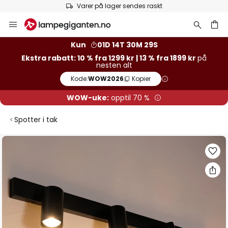
Varer på lager sendes raskt
Hopp
til
innhold
Kun
01D 14T 30M 28S
Ekstra rabatt: 10 % fra 1299 kr | 13 % fra 1899 kr
på
nesten alt
Kode:
WOW2026
Kopier
WOW-uke:
opptil 70 %
Spotter i tak
Gå
til
slutten
av
bildegalleri