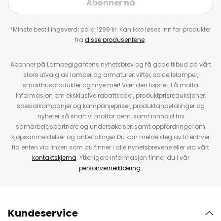
Abonner nå
*Minste bestillingsverdi på kr 1299 kr. Kan ikke løses inn for produkter
fra
disse produsentene
.
Abonner på Lampegigantens nyhetsbrev og få gode tilbud på vårt
store utvalg av lamper og armaturer, vifter, solcellelamper,
smarthusprodukter og mye mer! Vær den første til å motta
informasjon om eksklusive rabattkoder, produktprisreduksjoner,
spesialkampanjer og kampanjepriser, produktanbefalinger og
nyheter så snart vi mottar dem, samt innhold fra
samarbeidspartnere og undersøkelser, samt oppfordringer om
kjøpsanmeldelser og anbefalinger.Du kan melde deg av til enhver
tid enten via linken som du finner i alle nyhetsbrevene eller via vårt
kontaktskjema
. Ytterligere informasjon finner du i vår
personvernerklæring
.
Kundeservice