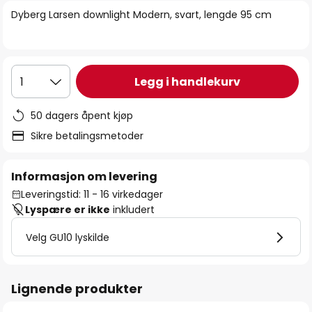
bildegalleri
Dyberg Larsen downlight Modern, svart, lengde 95 cm
Legg i handlekurv
1
50 dagers åpent kjøp
Sikre betalingsmetoder
Informasjon om levering
Leveringstid: 11 - 16 virkedager
Lyspære er ikke
inkludert
Velg GU10 lyskilde
Lignende produkter