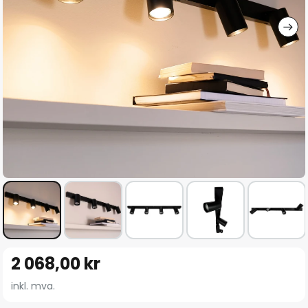
Gå
2 068,00 kr
til
begynnelsen
inkl. mva.
av