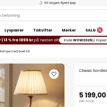
50 dagers åpent kjøp
g
Lyspærer
Takvifter
Merker
SALG
 | 13 % fra 1899 kr
på nesten alt
Kode:
WOW2026
Kopier
dlampe med buet fot
Classic bordl
5 199,00
inkl. mva.