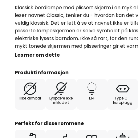
Klassisk bordlampe med plissert skjerm i en myk e
leser navnet Classic, tenker du - hvordan kan det
veldig klassisk. Det er lett å se at navnet ikke er til
plisserte lampeskjermen er selve symbolet på klas
elektriske lysets barndom. Ikke så rart, for den run
mykt tonede skjermen med plisseringer gir et varmt
belysning er mye mer enn bare å bringe lys inn i 
Les mer om dette
den eksklusive boligstilen og for dem som er opptat
møbler. De eksklusive belysningsproduktene fra d
Produktinformasjon
utelukkende håndlaget i Italia, der det legges stor
høy kvalitet. Dette skyldes ikke minst ønsket om å
tradisjonen med venetiansk belysningskunst og p
Ikke dimbar
Lyspære ikke
E14
Type C -
skapt med lidenskap og omhu og har små særtrek
inkludert
Europlugg
umiskjennelige.
Perfekt for disse rommene