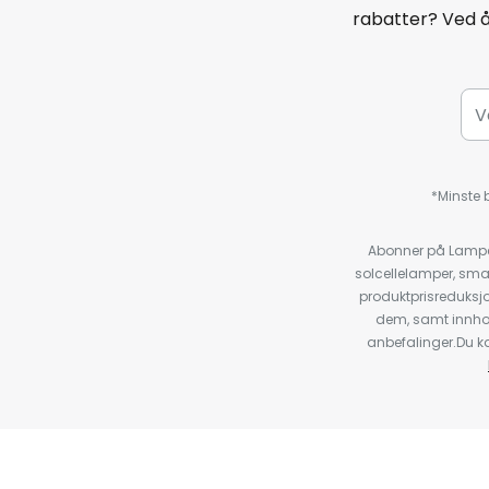
rabatter? Ved 
*Minste b
Abonner på Lampeg
solcellelamper, sma
produktprisreduksj
dem, samt innho
anbefalinger.Du kan