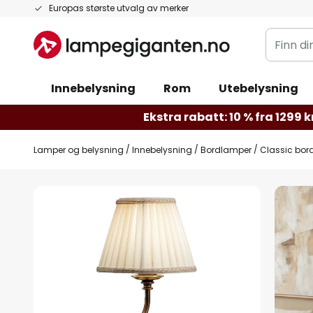
Hopp
Europas største utvalg av merker
til
Finn
innhold
din
belysnin
Innebelysning
Rom
Utebelysning
Ekstra rabatt: 10 % fra 1299 kr
Lamper og belysning
Innebelysning
Bordlamper
Classic bor
Gå
til
slutten
av
bildegalleri