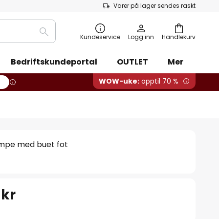
Varer på lager sendes raskt
Søk
Kundeservice
Logg inn
Handlekurv
Bedriftskundeportal
OUTLET
Mer
WOW-uke:
opptil 70 %
ampe med buet fot
 kr