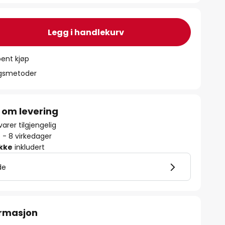
Legg i handlekurv
ent kjøp
ngsmetoder
 om levering
arer tilgjengelig
5 - 8 virkedager
ikke
inkludert
de
ormasjon