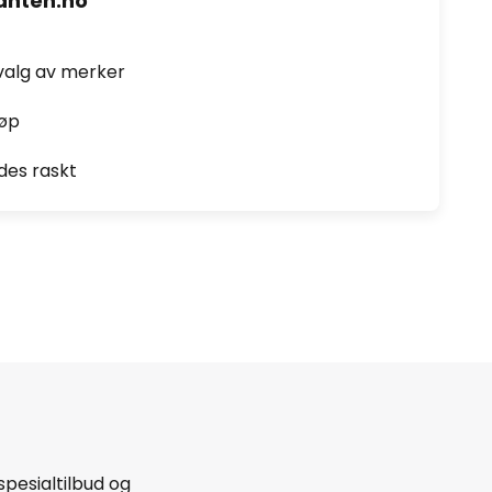
nten.no
valg av merker
jøp
des raskt
spesialtilbud og