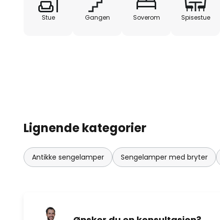
Stue
Gangen
Soverom
Spisestue
Lignende kategorier
Antikke sengelamper
Sengelamper med bryter
Ønsker du en konsultasjon?