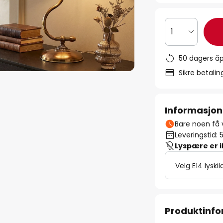
1
50 dagers åp
Sikre betali
Informasjon
Bare noen få v
Leveringstid: 
Lyspære er 
Velg E14 lyskil
Produktinf