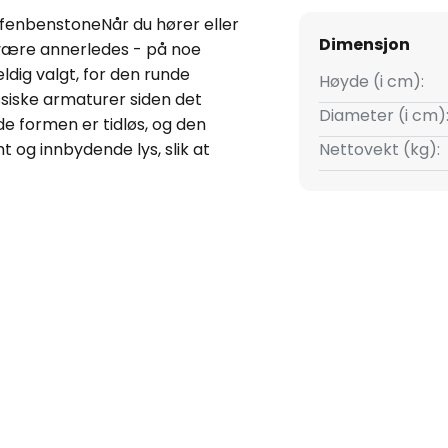
lfenbenstoneNår du hører eller
Dimensjon
 være annerledes - på noe
feldig valgt, for den runde
Høyde (i cm):
siske armaturer siden det
Diameter (i cm)
de formen er tidløs, og den
 og innbydende lys, slik at
Nettovekt (kg):
mørket. En vakker bordlampe for
t av tradisjon når de velger
enne produsenten er
 vekt på å velge materialer av
 videreføre den lange
rodusere produkter som er
k som gjør dem unike og