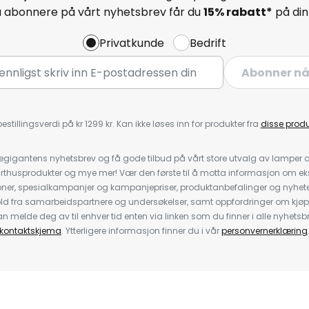
å abonnere på vårt nyhetsbrev får du
15% rabatt*
på din 
Privatkunde
Bedrift
Abonner n
estillingsverdi på kr 1299 kr. Kan ikke løses inn for produkter fra
disse prod
igantens nyhetsbrev og få gode tilbud på vårt store utvalg av lamper og 
rthusprodukter og mye mer! Vær den første til å motta informasjon om eks
oner, spesialkampanjer og kampanjepriser, produktanbefalinger og nyheter
ld fra samarbeidspartnere og undersøkelser, samt oppfordringer om kjø
 melde deg av til enhver tid enten via linken som du finner i alle nyhetsbr
kontaktskjema
. Ytterligere informasjon finner du i vår
personvernerklæring