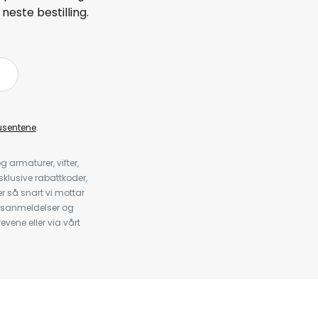
neste bestilling.
å
usentene
.
armaturer, vifter,
klusive rabattkoder,
 så snart vi mottar
psanmeldelser og
evene eller via vårt
.