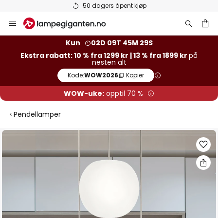
Varer på lager sendes raskt
Hopp
til
innhold
Kun
02D 09T 45M 28S
Ekstra rabatt: 10 % fra 1299 kr | 13 % fra 1899 kr
på
nesten alt
Kode:
WOW2026
Kopier
WOW-uke:
opptil 70 %
Pendellamper
Gå
til
slutten
av
bildegalleri