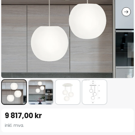
Gå
9 817,00 kr
til
begynnelsen
inkl. mva.
av