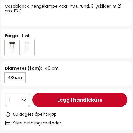
bildegalleri
Casablanca hengelampe Acai, hvit, rund, 3 lyskilder, Ø 21
cm, E27
Farge:
hvit
Diameter (i cm):
40 cm
40 cm
Legg i handlekurv
1
50 dagers åpent kjøp
Sikre betalingsmetoder