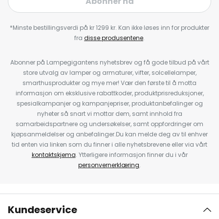
Abonner nå
*Minste bestillingsverdi på kr 1299 kr. Kan ikke løses inn for produkter
fra
disse produsentene
.
Abonner på Lampegigantens nyhetsbrev og få gode tilbud på vårt
store utvalg av lamper og armaturer, vifter, solcellelamper,
smarthusprodukter og mye mer! Vær den første til å motta
informasjon om eksklusive rabattkoder, produktprisreduksjoner,
spesialkampanjer og kampanjepriser, produktanbefalinger og
nyheter så snart vi mottar dem, samt innhold fra
samarbeidspartnere og undersøkelser, samt oppfordringer om
kjøpsanmeldelser og anbefalinger.Du kan melde deg av til enhver
tid enten via linken som du finner i alle nyhetsbrevene eller via vårt
kontaktskjema
. Ytterligere informasjon finner du i vår
personvernerklæring
.
Kundeservice