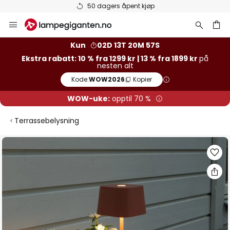
50 dagers åpent kjøp
Hopp
til
innhold
Kun
02D 13T 20M 57S
Ekstra rabatt: 10 % fra 1299 kr | 13 % fra 1899 kr
på
nesten alt
Kode:
WOW2026
Kopier
WOW-uke:
opptil 70 %
Terrassebelysning
Gå
til
slutten
av
bildegalleri