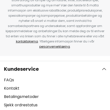
store utvalg av lamper og armaturer, vifter, solcellelamper,
smarthusprodukter og mye mer! Vær den første til å motta
informasjon om eksklusive rabattkoder, produktprisreduksjoner,
spesialkampanjer og kampanjepriser, produktanbefalinger og
nyheter så snart vi mottar dem, samt innhold fra
samarbeidspartnere og undersøkelser, samt oppfordringer om
kjøpsanmeldelser og anbefalinger.Du kan melde deg av til enhver
tid enten via linken som du finner i alle nyhetsbrevene eller via vårt
kontaktskjema
. Ytterligere informasjon finner du i vår
personvernerklæring
.
Kundeservice
FAQs
Kontakt
Betalingsmetoder
Sjekk ordrestatus