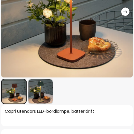
Gå
Capri utendørs LED-bordlampe, batteridrift
til
begynnelsen
av