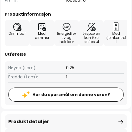
Art. nr.:
10036040
Produktinformasjon
Dimmbar
Med
Energieffek
Lyspæren
Med
dimmer
tiv og
kan ikke
fjernkontrol
holdbar
skiftes ut
l
Utførelse
Høyde (i cm):
0,25
Bredde (i cm):
1
Har du spørsmål om denne varen?
Produktdetaljer