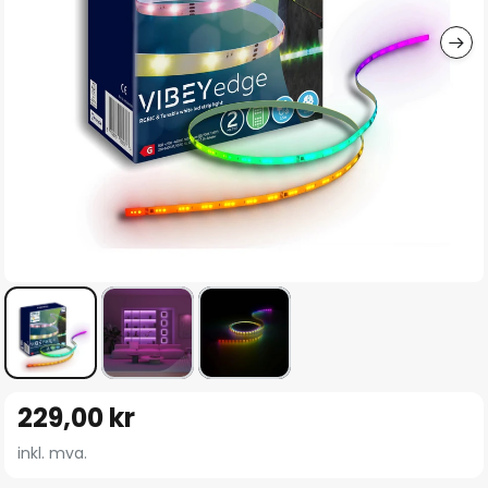
Gå
229,00 kr
til
begynnelsen
inkl. mva.
av