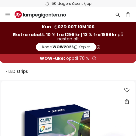
50 dagers åpent kjøp
Hopp
til
innhold
Kun
02D 00T 10M 09S
Ekstra rabatt: 10 % fra 1299 kr | 13 % fra 1899 kr
på
nesten alt
Kode:
WOW2026
Kopier
WOW-uke:
opptil 70 %
LED strips
Gå
til
slutten
av
bildegalleri