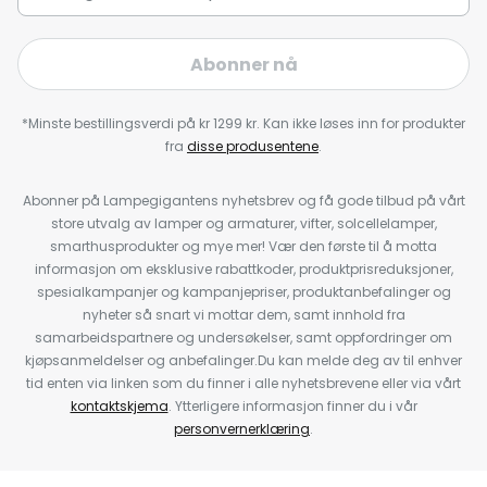
Abonner nå
*Minste bestillingsverdi på kr 1299 kr. Kan ikke løses inn for produkter
fra
disse produsentene
.
Abonner på Lampegigantens nyhetsbrev og få gode tilbud på vårt
store utvalg av lamper og armaturer, vifter, solcellelamper,
smarthusprodukter og mye mer! Vær den første til å motta
informasjon om eksklusive rabattkoder, produktprisreduksjoner,
spesialkampanjer og kampanjepriser, produktanbefalinger og
nyheter så snart vi mottar dem, samt innhold fra
samarbeidspartnere og undersøkelser, samt oppfordringer om
kjøpsanmeldelser og anbefalinger.Du kan melde deg av til enhver
tid enten via linken som du finner i alle nyhetsbrevene eller via vårt
kontaktskjema
. Ytterligere informasjon finner du i vår
personvernerklæring
.