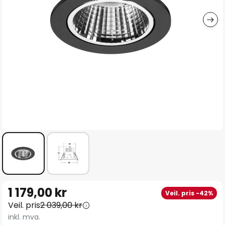
Gå
1 179,00 kr
Veil. pris -42%
til
Veil. pris
2 039,00 kr
begynnelsen
inkl. mva.
av