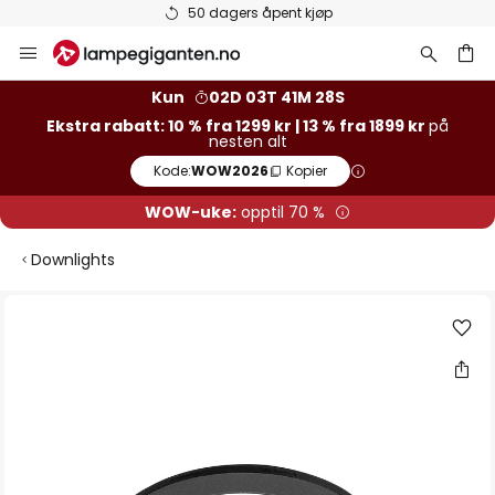
Varer på lager sendes raskt
Hopp
til
innhold
Kun
02D 03T 41M 28S
Ekstra rabatt: 10 % fra 1299 kr | 13 % fra 1899 kr
på
nesten alt
Kode:
WOW2026
Kopier
WOW-uke:
opptil 70 %
Downlights
Gå
til
slutten
av
bildegalleri