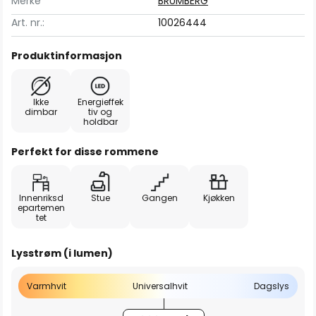
Merke
BRUMBERG
Art. nr.:
10026444
Produktinformasjon
Ikke
Energieffek
dimbar
tiv og
holdbar
Perfekt for disse rommene
Innenriksd
Stue
Gangen
Kjøkken
epartemen
tet
Lysstrøm (i lumen)
Varmhvit
Universalhvit
Dagslys