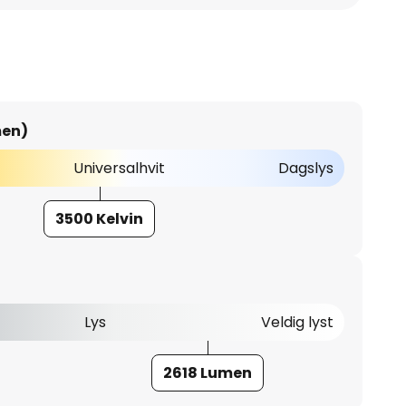
men)
Universalhvit
Dagslys
3500 Kelvin
Lys
Veldig lyst
2618 Lumen