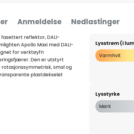
er
Anmeldelse
Nedlastinger
 fasettert reflektor, DALI-
Lysstrøm (i lu
nlighten Apollo Maxi med DALI-
gnet for verktøyfri
Varmhvit
ringsfjærer. Den er utstyrt
 rotasjonssymmetrisk, smal og
 transparente plastdekselet
 spesielt god
- levetid L80/B10 ved 25 °C: 50
Lysstyrke
 °C: 50 000 timer -
st - tillatt
Mørk
°C - +25 °C - med elektronisk