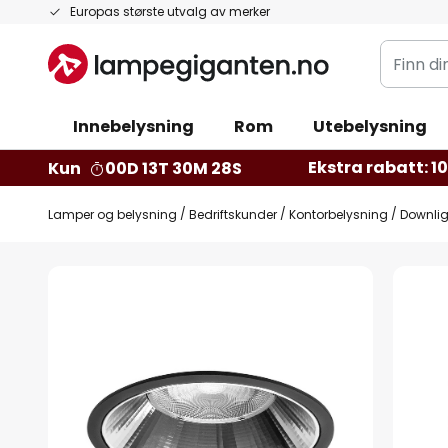
Hopp
Europas største utvalg av merker
til
Finn
innhold
din
belysnin
Innebelysning
Rom
Utebelysning
Ekstra rabatt: 10 
Kun
00D 13T 30M 27S
Lamper og belysning
Bedriftskunder
Kontorbelysning
Downlig
Gå
til
slutten
av
bildegalleri