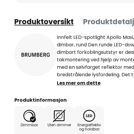
Produktoversikt
Produktdetalj
Innfelt LED-spotlight Apollo Maxi,
dimbar, rund Den runde LED-dow
dimbart forkoblingsutstyr er desi
takmontering ved hjelp av monte
med en sølvfarget reflektor med
bredstrålende lysfordeling. Det
sørger for optimal lysfordeling -
Les mer om dette
fargegjengivelsesindeks CRI > 90 
000 timer, levetid L80/B50 ved 25
Produktinformasjon
husmateriale: aluminium/glass/pla
omgivelsestemperatur (ta): -20 
forkobling, DALI-dimbar
Dimmbar
Uten dimmer
Energieffektiv
og holdbar