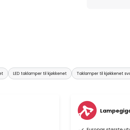
et
LED taklamper til kjøkkenet
Taklamper til kjøkkenet sv
Lampegiga
Europas største ut