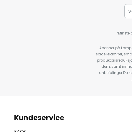
*Minste b
Abonner på Lampeg
solcellelamper, sma
produktprisreduksj
dem, samt innho
anbefalinger.Du kan
Kundeservice
FAQs