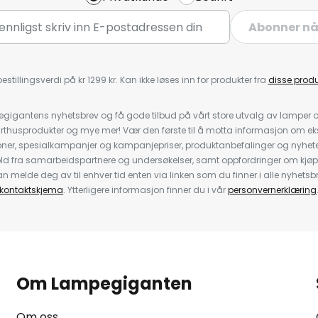
Abonner n
estillingsverdi på kr 1299 kr. Kan ikke løses inn for produkter fra
disse prod
igantens nyhetsbrev og få gode tilbud på vårt store utvalg av lamper og 
rthusprodukter og mye mer! Vær den første til å motta informasjon om eks
oner, spesialkampanjer og kampanjepriser, produktanbefalinger og nyheter
ld fra samarbeidspartnere og undersøkelser, samt oppfordringer om kjø
 melde deg av til enhver tid enten via linken som du finner i alle nyhetsbr
kontaktskjema
. Ytterligere informasjon finner du i vår
personvernerklæring
Om Lampegiganten
Om oss