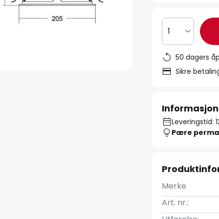
1
50 dagers åp
Sikre betali
Informasjon
Leveringstid: 
Pære perma
Produktinf
Merke
Art. nr.: