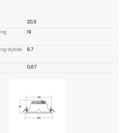
:
20,5
ing
19
ning dybde
9.7
0,67