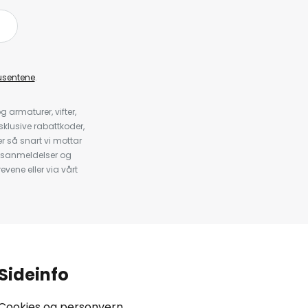
å
usentene
.
armaturer, vifter,
klusive rabattkoder,
 så snart vi mottar
psanmeldelser og
evene eller via vårt
.
Sideinfo
Cookies og personvern