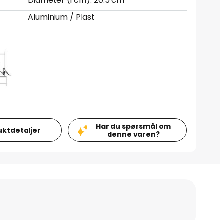
Diameter (i cm): 20.5 cm
Aluminium / Plast
Har du spørsmål om
uktdetaljer
denne varen?