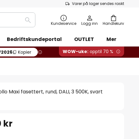
Varer på lager sendes raskt
Søk
Kundeservice
Logg inn
Handlekurv
Bedriftskundeportal
OUTLET
Mer
WOW-uke:
opptil 70 %
2026
Kopier
o Maxi fasettert, rund, DALI, 3 500K, svart
 kr