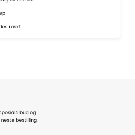
jøp
des raskt
spesialtilbud og
neste bestilling.