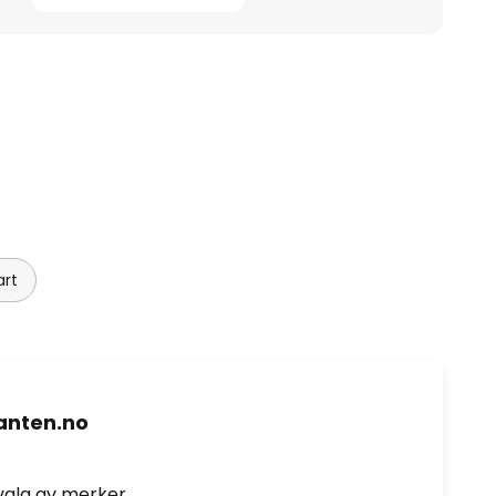
art
nten.no
valg av merker