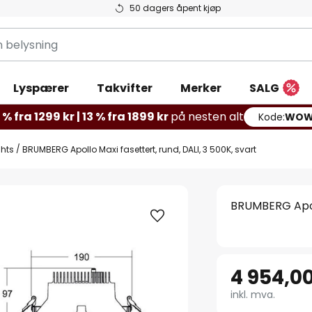
50 dagers åpent kjøp
g
Lyspærer
Takvifter
Merker
SALG
% fra 1299 kr | 13 % fra 1899 kr
på nesten alt
Kode:
WOW
hts
BRUMBERG Apollo Maxi fasettert, rund, DALI, 3 500K, svart
BRUMBERG Apoll
4 954,00
inkl. mva.