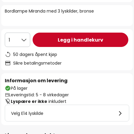
bildegalleri
Bordlampe Miranda med 3 lyskilder, bronse
Legg i handlekurv
1
50 dagers åpent kjøp
Sikre betalingsmetoder
Informasjon om levering
På lager
Leveringstid: 5 - 8 virkedager
Lyspære er ikke
inkludert
Velg E14 lyskilde