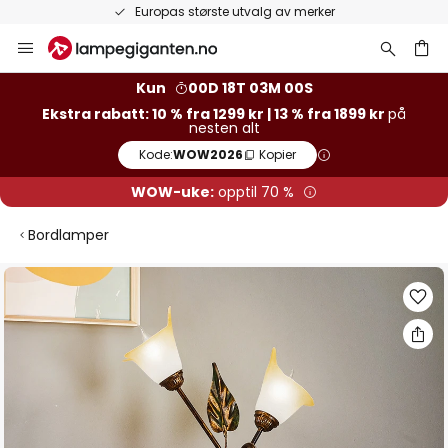
Europas største utvalg av merker
Hopp
til
innhold
Kun
00D 18T 02M 59S
Ekstra rabatt: 10 % fra 1299 kr | 13 % fra 1899 kr
på
nesten alt
Kode:
WOW2026
Kopier
WOW-uke:
opptil 70 %
Bordlamper
Gå
til
slutten
av
bildegalleri