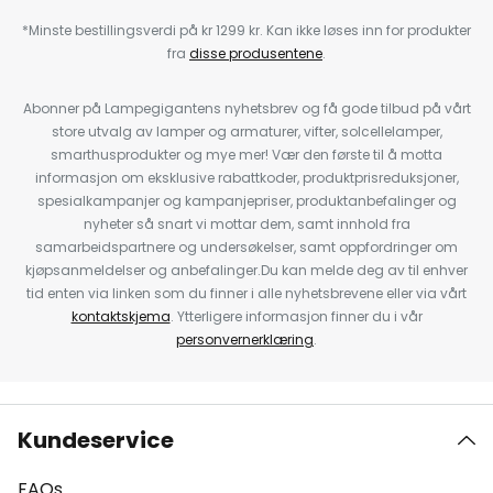
*Minste bestillingsverdi på kr 1299 kr. Kan ikke løses inn for produkter
fra
disse produsentene
.
Abonner på Lampegigantens nyhetsbrev og få gode tilbud på vårt
store utvalg av lamper og armaturer, vifter, solcellelamper,
smarthusprodukter og mye mer! Vær den første til å motta
informasjon om eksklusive rabattkoder, produktprisreduksjoner,
spesialkampanjer og kampanjepriser, produktanbefalinger og
nyheter så snart vi mottar dem, samt innhold fra
samarbeidspartnere og undersøkelser, samt oppfordringer om
kjøpsanmeldelser og anbefalinger.Du kan melde deg av til enhver
tid enten via linken som du finner i alle nyhetsbrevene eller via vårt
kontaktskjema
. Ytterligere informasjon finner du i vår
personvernerklæring
.
Kundeservice
FAQs