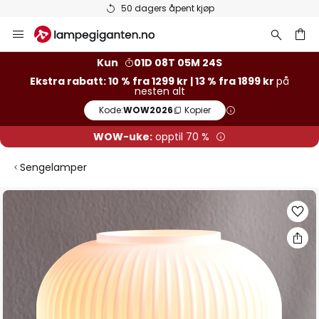
50 dagers åpent kjøp
Hopp
til
innhold
Kun
01D 08T 05M 24S
Ekstra rabatt: 10 % fra 1299 kr | 13 % fra 1899 kr
på
nesten alt
Kode:
WOW2026
Kopier
WOW-uke:
opptil 70 %
Sengelamper
Gå
til
slutten
av
bildegalleri