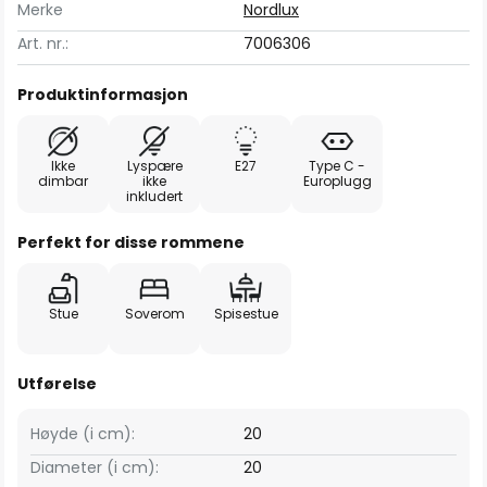
Merke
Nordlux
Art. nr.:
7006306
Produktinformasjon
Ikke
Lyspære
E27
Type C -
dimbar
ikke
Europlugg
inkludert
Perfekt for disse rommene
Stue
Soverom
Spisestue
Utførelse
Høyde (i cm):
20
Diameter (i cm):
20