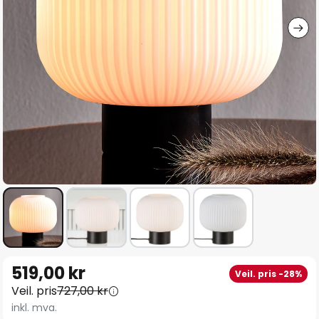
Gå
519,00 kr
Veil. pris -28%
til
Veil. pris
727,00 kr
begynnelsen
inkl. mva.
av