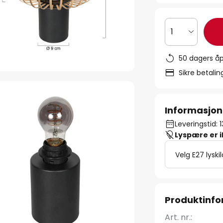
1
50 dagers åp
Sikre betali
Informasjon
Leveringstid: 
Lyspære er 
Velg E27 lyski
Produktinf
Art. nr.: