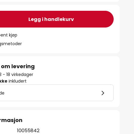
Legg i handlekurv
ent kjøp
ngsmetoder
 om levering
13 - 18 virkedager
ikke
inkludert
lde
ormasjon
10055842