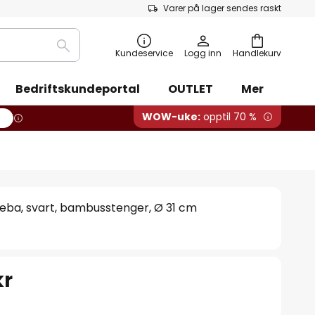
Varer på lager sendes raskt
Søk
Kundeservice
Logg inn
Handlekurv
Bedriftskundeportal
OUTLET
Mer
WOW-uke:
opptil 70 %
eba, svart, bambusstenger, Ø 31 cm
kr