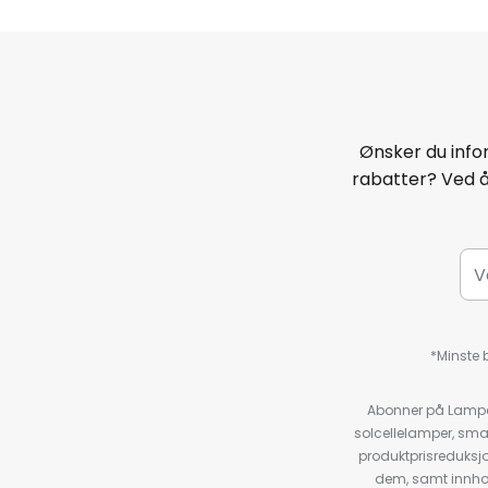
Ønsker du infor
rabatter? Ved 
*Minste b
Abonner på Lampeg
solcellelamper, sma
produktprisreduksj
dem, samt innho