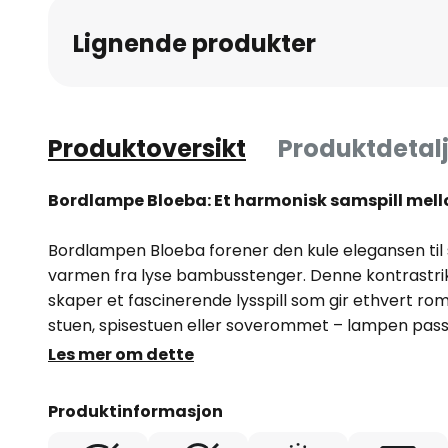
av
Lignende produkter
bildegalleri
Produktoversikt
Produktdetalj
Bordlampe Bloeba: Et harmonisk samspill mel
Bordlampen Bloeba forener den kule elegansen til 
varmen fra lyse bambusstenger. Denne kontrastr
skaper et fascinerende lysspill som gir ethvert ro
stuen, spisestuen eller soverommet – lampen passer
interiørstiler og setter stilfulle aksenter.
Les mer om dette
Designet på bordlampen Bloeba sørger ikke bare fo
Produktinformasjon
også for et dekorativt blikkfang. Den høykvalitets