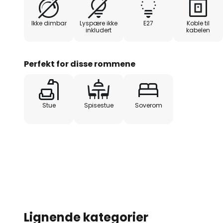
fargekombinasjonen i svart og lyst tre gjør lampen t
mest forskjellige innredningskonsepter.
Ikke dimbar
Lyspære ikke
E27
Koble til
inkludert
kabelen
Perfekt for disse rommene
Stue
Spisestue
Soverom
Lignende kategorier