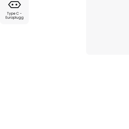
il et allsidig element for de
Type C -
Europlugg