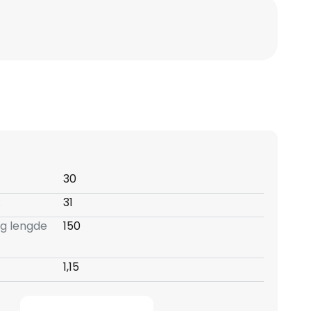
30
:
31
ng lengde
150
1,15