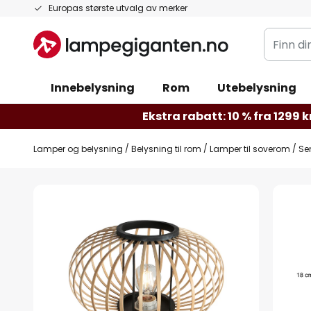
Hopp
Europas største utvalg av merker
til
Finn
innhold
din
belysnin
Innebelysning
Rom
Utebelysning
Ekstra rabatt: 10 % fra 1299 kr
Lamper og belysning
Belysning til rom
Lamper til soverom
Se
Gå
til
slutten
av
bildegalleri