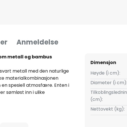
er
Anmeldelse
lom metall og bambus
Dimensjon
svart metall med den naturlige
Høyde (i cm):
ike materialkombinasjonen
Diameter (i cm)
m en spesiell atmosfære. Enten i
 sømløst inn i ulike
Tilkoblingsledni
(cm):
Nettovekt (kg):
r effektfull belysning, men
 utførelsen og den harmoniske