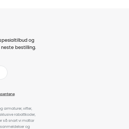
spesialtilbud og
neste bestilling.
å
usentene
.
armaturer, vifter,
klusive rabattkoder,
 så snart vi mottar
psanmeldelser og