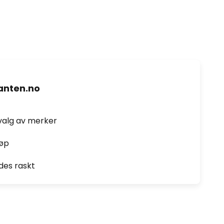
nten.no
valg av merker
jøp
des raskt