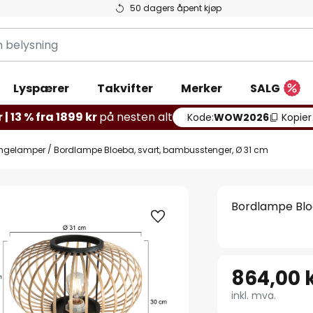
50 dagers åpent kjøp
g
Lyspærer
Takvifter
Merker
SALG
 | 13 % fra 1899 kr
på nesten alt
Kode:
WOW2026
Kopier
ngelamper
Bordlampe Bloeba, svart, bambusstenger, Ø 31 cm
Bordlampe Blo
864,00 
inkl. mva.