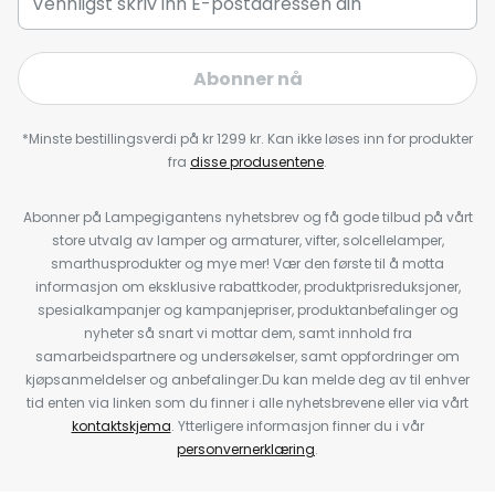
Abonner nå
*Minste bestillingsverdi på kr 1299 kr. Kan ikke løses inn for produkter
fra
disse produsentene
.
Abonner på Lampegigantens nyhetsbrev og få gode tilbud på vårt
store utvalg av lamper og armaturer, vifter, solcellelamper,
smarthusprodukter og mye mer! Vær den første til å motta
informasjon om eksklusive rabattkoder, produktprisreduksjoner,
spesialkampanjer og kampanjepriser, produktanbefalinger og
nyheter så snart vi mottar dem, samt innhold fra
samarbeidspartnere og undersøkelser, samt oppfordringer om
kjøpsanmeldelser og anbefalinger.Du kan melde deg av til enhver
tid enten via linken som du finner i alle nyhetsbrevene eller via vårt
kontaktskjema
. Ytterligere informasjon finner du i vår
personvernerklæring
.