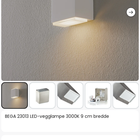
Gå
BEGA 23013 LED-vegglampe 3000K 9 cm bredde
til
begynnelsen
av