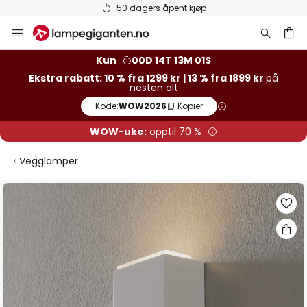
50 dagers åpent kjøp
Hopp
til
innhold
Kun
00D 14T 13M 01S
Ekstra rabatt: 10 % fra 1299 kr | 13 % fra 1899 kr
på
nesten alt
Kode:
WOW2026
Kopier
WOW-uke:
opptil 70 %
Vegglamper
Gå
til
slutten
av
bildegalleri