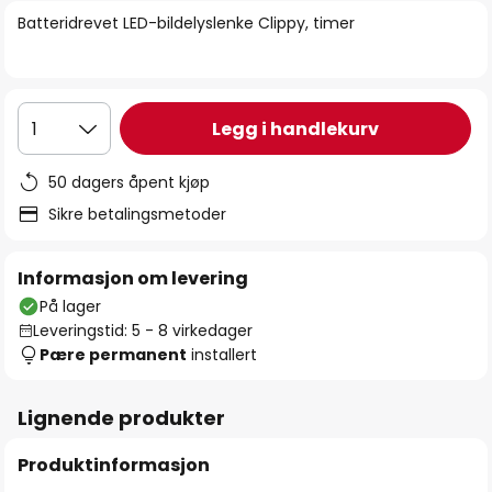
bildegalleri
Batteridrevet LED-bildelyslenke Clippy, timer
Legg i handlekurv
1
50 dagers åpent kjøp
Sikre betalingsmetoder
Informasjon om levering
På lager
Leveringstid: 5 - 8 virkedager
Pære permanent
installert
Lignende produkter
Produktinformasjon