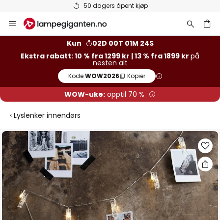
Varer på lager sendes raskt
Hopp
til
innhold
Kun
02D 00T 01M 23S
Ekstra rabatt: 10 % fra 1299 kr | 13 % fra 1899 kr
på
nesten alt
Kode:
WOW2026
Kopier
WOW-uke:
opptil 70 %
Lyslenker innendørs
Gå
til
slutten
av
bildegalleri