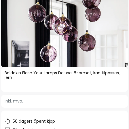
Gå
Baldakin Flash Your Lamps Deluxe, 8-armet, kan tilpasses,
til
jern
begynnelsen
av
bildegalleri
inkl. mva.
50 dagers åpent kjøp