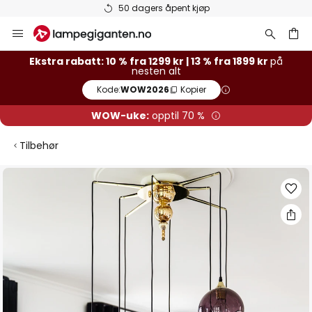
50 dagers åpent kjøp
Hopp
til
innhold
Ekstra rabatt: 10 % fra 1299 kr | 13 % fra 1899 kr
på
nesten alt
Kode:
WOW2026
Kopier
WOW-uke:
opptil 70 %
Tilbehør
Gå
til
slutten
av
bildegalleri