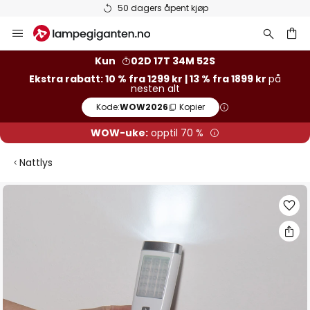
50 dagers åpent kjøp
Hopp
til
innhold
Kun
02D 17T 34M 52S
Ekstra rabatt: 10 % fra 1299 kr | 13 % fra 1899 kr
på
nesten alt
Kode:
WOW2026
Kopier
WOW-uke:
opptil 70 %
Nattlys
Gå
til
slutten
av
bildegalleri