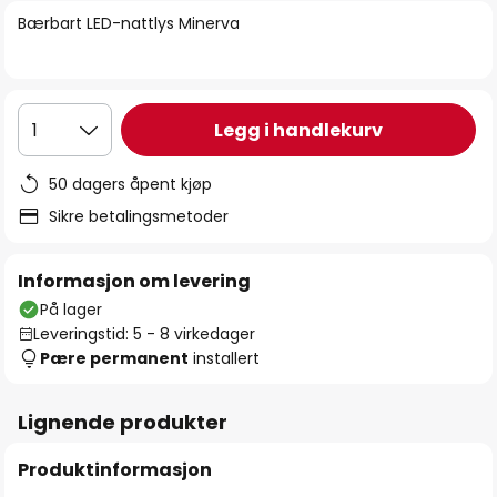
bildegalleri
Bærbart LED-nattlys Minerva
Legg i handlekurv
1
50 dagers åpent kjøp
Sikre betalingsmetoder
Informasjon om levering
På lager
Leveringstid: 5 - 8 virkedager
Pære permanent
installert
Lignende produkter
Produktinformasjon