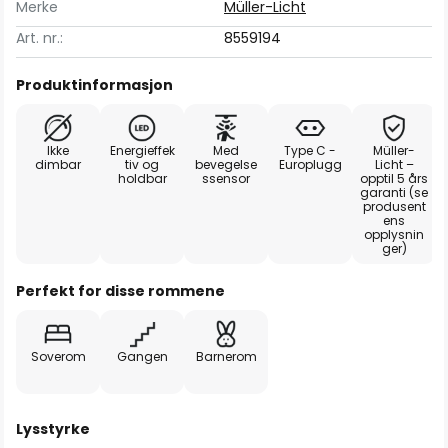
Merke
Müller-Licht
Art. nr.:
8559194
Produktinformasjon
Ikke
Energieffek
Med
Type C -
Müller-
dimbar
tiv og
bevegelse
Europlugg
Licht –
holdbar
ssensor
opptil 5 års
garanti (se
produsent
ens
opplysnin
ger)
Perfekt for disse rommene
Soverom
Gangen
Barnerom
Lysstyrke