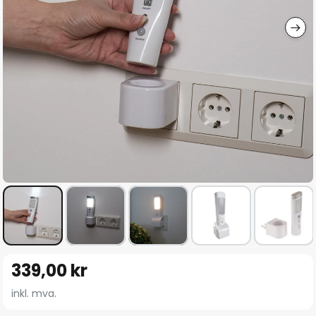
Gå
339,00 kr
til
begynnelsen
inkl. mva.
av