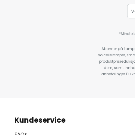
*Minste b
Abonner på Lampeg
solcellelamper, sma
produktprisreduksj
dem, samt innho
anbefalinger.Du kan
Kundeservice
FAQs