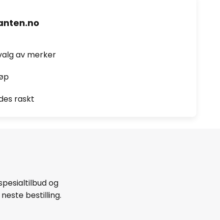
nten.no
valg av merker
jøp
des raskt
spesialtilbud og
neste bestilling.