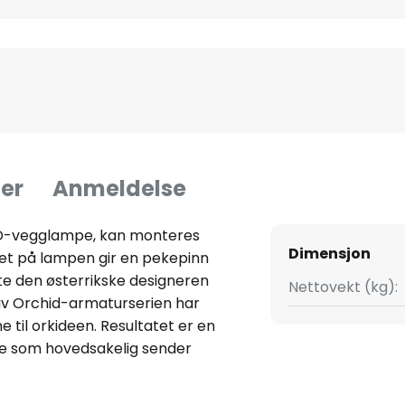
er
Anmeldelse
ED-vegglampe, kan monteres
Dimensjon
net på lampen gir en pekepinn
e den østerrikske designeren
Nettovekt (kg):
av Orchid-armaturserien har
 til orkideen. Resultatet er en
 som hovedsakelig sender
aliserende diffusoren skaper et
tråler og lyser opp ethvert