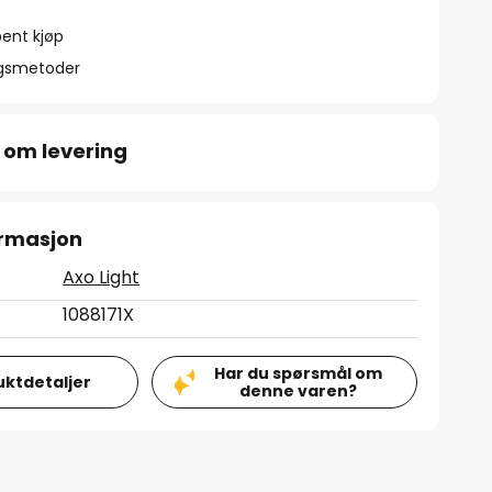
ent kjøp
ngsmetoder
 om levering
ormasjon
Axo Light
1088171X
Har du spørsmål om
uktdetaljer
denne varen?