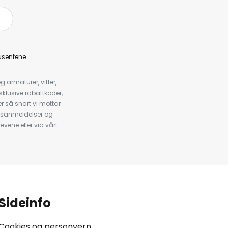
å
usentene
.
armaturer, vifter,
klusive rabattkoder,
 så snart vi mottar
psanmeldelser og
evene eller via vårt
.
Sideinfo
Cookies og personvern