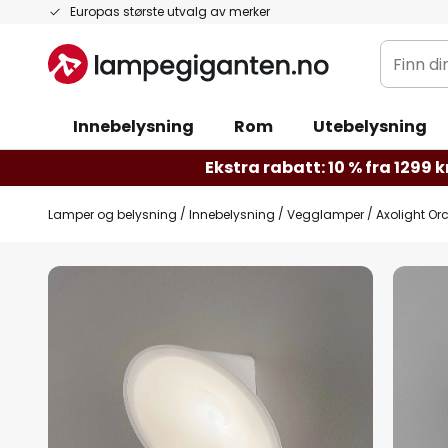
Hopp
Europas største utvalg av merker
til
Finn
innhold
din
belysnin
Innebelysning
Rom
Utebelysning
Ekstra rabatt: 10 % fra 1299 kr
Lamper og belysning
Innebelysning
Vegglamper
Axolight O
Gå
til
slutten
av
bildegalleri