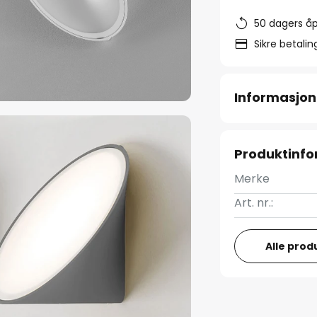
50 dagers åp
Sikre betali
Informasjon
Produktinf
Merke
Art. nr.:
Alle prod