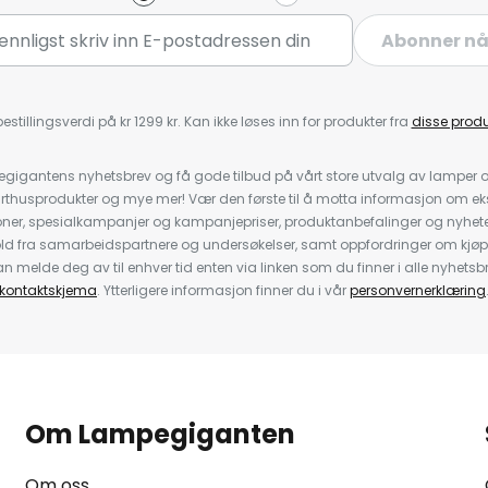
Abonner n
estillingsverdi på kr 1299 kr. Kan ikke løses inn for produkter fra
disse prod
igantens nyhetsbrev og få gode tilbud på vårt store utvalg av lamper og 
rthusprodukter og mye mer! Vær den første til å motta informasjon om eks
oner, spesialkampanjer og kampanjepriser, produktanbefalinger og nyheter
ld fra samarbeidspartnere og undersøkelser, samt oppfordringer om kjø
 melde deg av til enhver tid enten via linken som du finner i alle nyhetsbr
kontaktskjema
. Ytterligere informasjon finner du i vår
personvernerklæring
Om Lampegiganten
Om oss