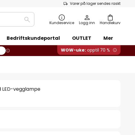
Varer på lager sendes raskt
Søk
Kundeservice
Logg inn
Handlekurv
Bedriftskundeportal
OUTLET
Mer
WOW-uke:
opptil 70 %
id LED-vegglampe