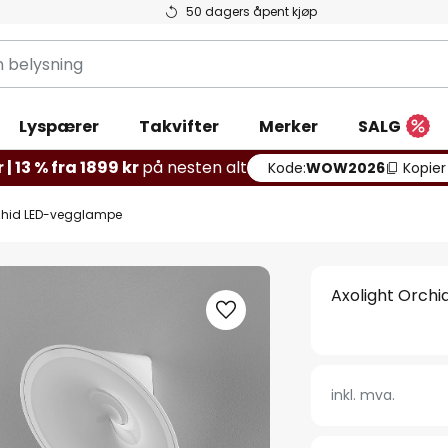
50 dagers åpent kjøp
g
Lyspærer
Takvifter
Merker
SALG
 | 13 % fra 1899 kr
på nesten alt
Kode:
WOW2026
Kopier
rchid LED-vegglampe
Axolight Orch
inkl. mva.