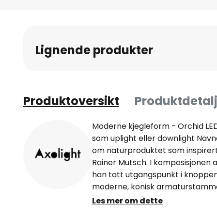
Gå
til
begynnelsen
av
Lignende produkter
bildegalleri
Produktoversikt
Produktdetalj
Moderne kjegleform - Orchid L
som uplight eller downlight Nav
om naturproduktet som inspirert
Rainer Mutsch. I komposisjonen 
han tatt utgangspunkt i knoppene
moderne, konisk armaturstamme
lyset diffust ut i rommet. Den op
Les mer om dette
mykt lys som minner om solens s