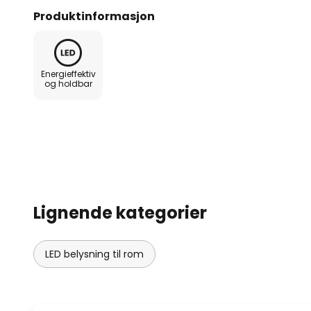
rom på en elegant måte. Orchi
Produktinformasjon
monteres som uplight eller downl
designmuligheter. Store rom, ko
kan også belyses på en kreativ 
Energieffektiv
armaturer. De integrerte lysdio
og holdbar
Lignende kategorier
LED belysning til rom